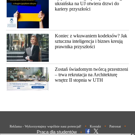
ukraińska na UJ otwiera drzwi do
kariery przyszłości
Koniec z wkuwaniem kodeksów? Jak
sztuczna inteligencja i biznes kreują
prawnika przyszłości
Zostań świadomym twórcą przestrzeni
– trwa rekrutacja na Architekturę
wnętrz II stopnia w UTH
•
•
•
Reklama - Wykorzystajmy wspólnie nasz potencjał!
Kontakt
Patronat
Praca dla studentów
•