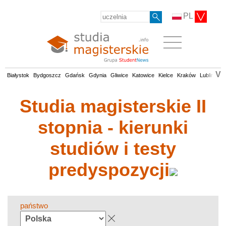
PL
V
Białystok
Bydgoszcz
Gdańsk
Gdynia
Gliwice
Katowice
Kielce
Kraków
Lublin
Łó
Studia magisterskie II
stopnia - kierunki
studiów i testy
predyspozycji
państwo