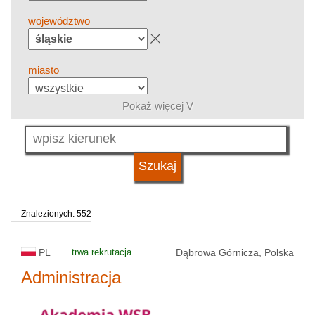
województwo
miasto
Pokaż więcej V
grupa kierunków
język
Znalezionych: 552
system studiów
PL
trwa rekrutacja
Dąbrowa Górnicza, Polska
typ uczelni
Administracja