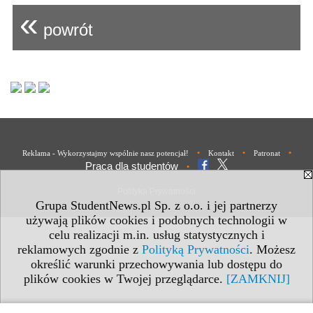
«
powrót
•
•
•
Reklama - Wykorzystajmy wspólnie nasz potencjał!
Kontakt
Patronat
Praca dla studentów
•
Polityka Prywatności
Grupa StudentNews.pl Sp. z o.o. i jej partnerzy
używają plików cookies i podobnych technologii w
celu realizacji m.in. usług statystycznych i
reklamowych zgodnie z
Polityką Prywatności
. Możesz
określić warunki przechowywania lub dostępu do
plików cookies w Twojej przeglądarce.
[ZAMKNIJ]