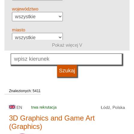
województwo
miasto
Pokaż więcej V
grupa kierunków
język
Znalezionych: 5411
system studiów
EN
trwa rekrutacja
Łódź, Polska
typ uczelni
3D Graphics and Game Art
(Graphics)