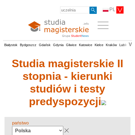
PL
V
Białystok
Bydgoszcz
Gdańsk
Gdynia
Gliwice
Katowice
Kielce
Kraków
Lublin
Łó
Studia magisterskie II
stopnia - kierunki
studiów i testy
predyspozycji
państwo