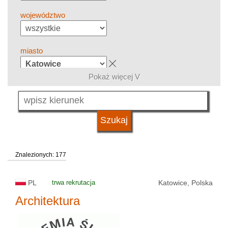
województwo
miasto
Pokaż więcej V
grupa kierunków
język
Znalezionych: 177
system studiów
PL
trwa rekrutacja
Katowice, Polska
typ uczelni
Architektura