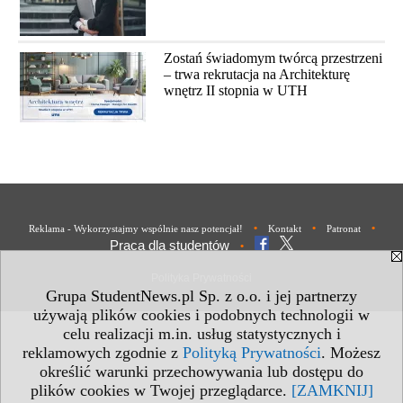
Zostań świadomym twórcą przestrzeni
– trwa rekrutacja na Architekturę
wnętrz II stopnia w UTH
•
•
•
Reklama - Wykorzystajmy wspólnie nasz potencjał!
Kontakt
Patronat
Praca dla studentów
•
Polityka Prywatności
Grupa StudentNews.pl Sp. z o.o. i jej partnerzy
używają plików cookies i podobnych technologii w
celu realizacji m.in. usług statystycznych i
reklamowych zgodnie z
Polityką Prywatności
. Możesz
określić warunki przechowywania lub dostępu do
plików cookies w Twojej przeglądarce.
[ZAMKNIJ]