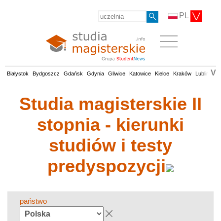
PL
V
Białystok
Bydgoszcz
Gdańsk
Gdynia
Gliwice
Katowice
Kielce
Kraków
Lublin
Łó
Studia magisterskie II
stopnia - kierunki
studiów i testy
predyspozycji
państwo