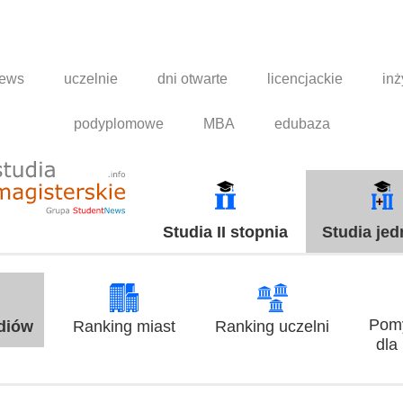
news
uczelnie
dni otwarte
licencjackie
inż
podyplomowe
MBA
edubaza
Studia II stopnia
Studia jed
Pomy
udiów
Ranking miast
Ranking uczelni
dla