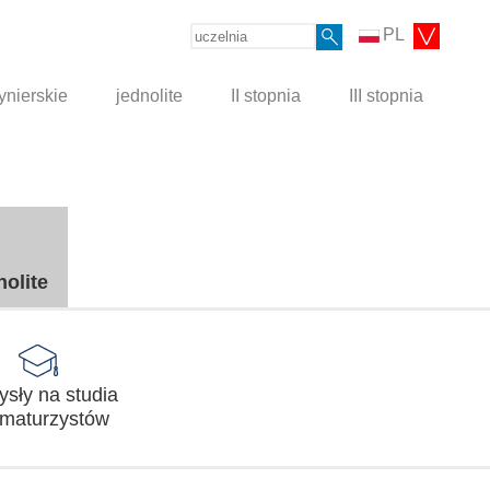
PL
ynierskie
jednolite
II stopnia
III stopnia
nolite
sły na studia
 maturzystów