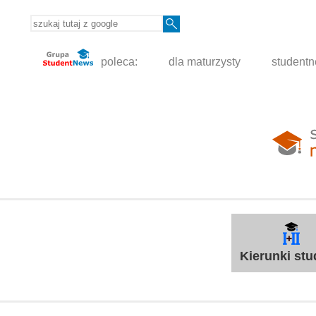
poleca:
dla maturzysty
student
Kierunki st