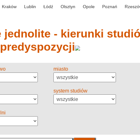
Kraków
Lublin
Łódź
Olsztyn
Opole
Poznań
Rzeszó
jednolite - kierunki studió
 predyspozycji
two
miasto
system studiów
lni