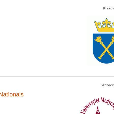
Kraków
Szczecin
Nationals