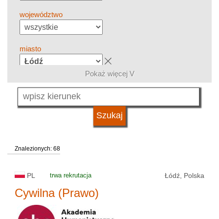
województwo
miasto
Pokaż więcej V
grupa kierunków
język
Znalezionych: 68
system studiów
PL
trwa rekrutacja
Łódź, Polska
typ uczelni
Cywilna (Prawo)