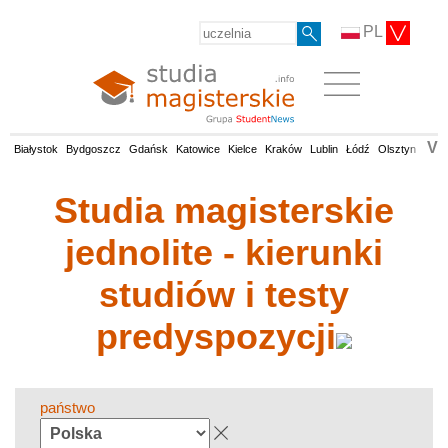
PL
V
Białystok
Bydgoszcz
Gdańsk
Katowice
Kielce
Kraków
Lublin
Łódź
Olsztyn
Opol
Studia magisterskie
jednolite - kierunki
studiów i testy
predyspozycji
państwo