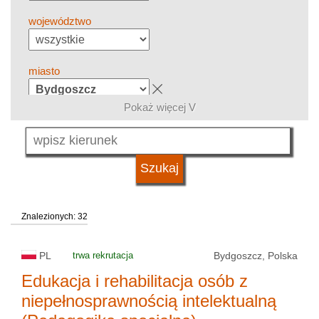
województwo
miasto
Pokaż więcej V
grupa kierunków
język
Znalezionych: 32
system studiów
PL
trwa rekrutacja
Bydgoszcz, Polska
typ uczelni
Edukacja i rehabilitacja osób z
niepełnosprawnością intelektualną