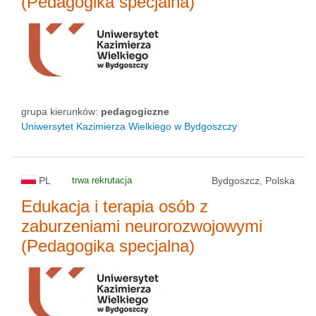
(Pedagogika specjalna)
status uczelni
grupa kierunków:
pedagogiczne
Uniwersytet Kazimierza Wielkiego w Bydgoszczy
PL
trwa rekrutacja
Bydgoszcz, Polska
Edukacja i terapia osób z
zaburzeniami neurorozwojowymi
(Pedagogika specjalna)