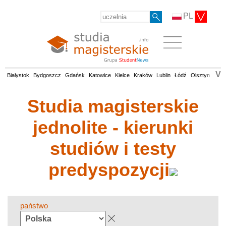
PL
V
Białystok
Bydgoszcz
Gdańsk
Katowice
Kielce
Kraków
Lublin
Łódź
Olsztyn
Opol
Studia magisterskie
jednolite - kierunki
studiów i testy
predyspozycji
państwo