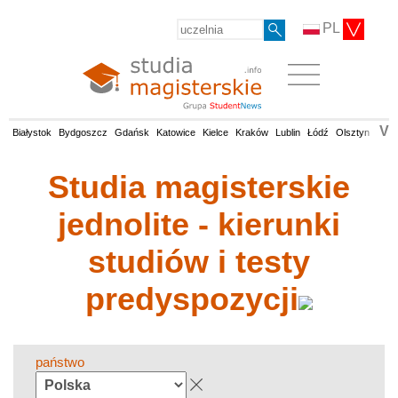
PL
V
Białystok
Bydgoszcz
Gdańsk
Katowice
Kielce
Kraków
Lublin
Łódź
Olsztyn
Opol
Studia magisterskie
jednolite - kierunki
studiów i testy
predyspozycji
państwo