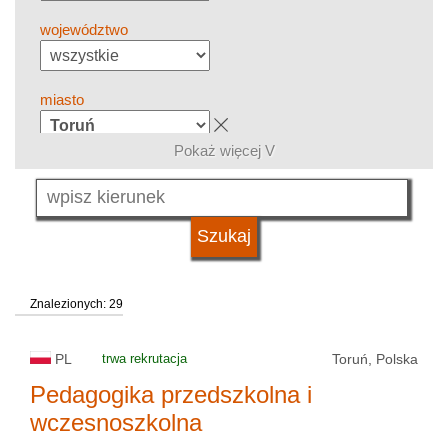
województwo
miasto
Pokaż więcej V
grupa kierunków
język
Znalezionych: 29
system studiów
PL
trwa rekrutacja
Toruń, Polska
typ uczelni
Pedagogika przedszkolna i
wczesnoszkolna