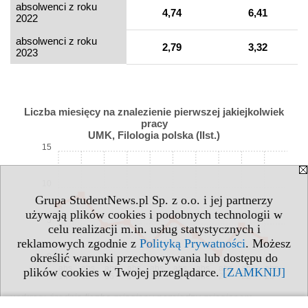
absolwenci z roku
4,74
6,41
2022
absolwenci z roku
2,79
3,32
2023
Liczba miesięcy na znalezienie pierwszej jakiejkolwiek
pracy
UMK, Filologia polska (IIst.)
15
10
Grupa StudentNews.pl Sp. z o.o. i jej partnerzy
używają plików cookies i podobnych technologii w
5
celu realizacji m.in. usług statystycznych i
reklamowych zgodnie z
Polityką Prywatności
. Możesz
określić warunki przechowywania lub dostępu do
0
abs.
abs.
abs.
abs.
abs.
abs.
abs.
abs.
abs.
abs.
plików cookies w Twojej przeglądarce.
[ZAMKNIJ]
14
15
16
17
18
19
20
21
22
23
wykres: średnia liczba miesięcy pomiędzy miesiącem