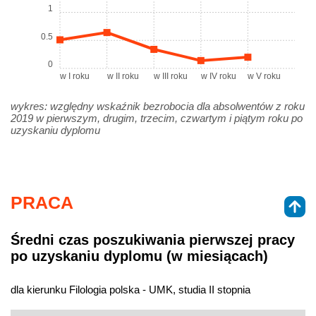
1
0.5
0
w I roku
w II roku
w III roku
w IV roku
w V roku
wykres: względny wskaźnik bezrobocia dla absolwentów z roku
2019 w pierwszym, drugim, trzecim, czwartym i piątym roku po
uzyskaniu dyplomu
PRACA
Średni czas poszukiwania pierwszej pracy
po uzyskaniu dyplomu (w miesiącach)
dla kierunku Filologia polska - UMK, studia II stopnia