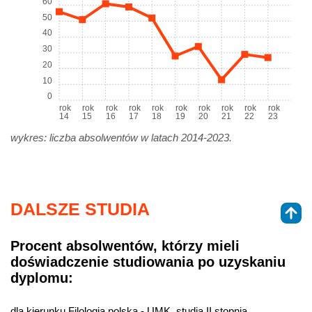
60
50
40
30
20
10
0
rok
rok
rok
rok
rok
rok
rok
rok
rok
rok
14
15
16
17
18
19
20
21
22
23
wykres: liczba absolwentów w latach 2014-2023.
DALSZE STUDIA
Procent absolwentów, którzy mieli
doświadczenie studiowania po uzyskaniu
dyplomu:
dla kierunku Filologia polska - UMK, studia II stopnia