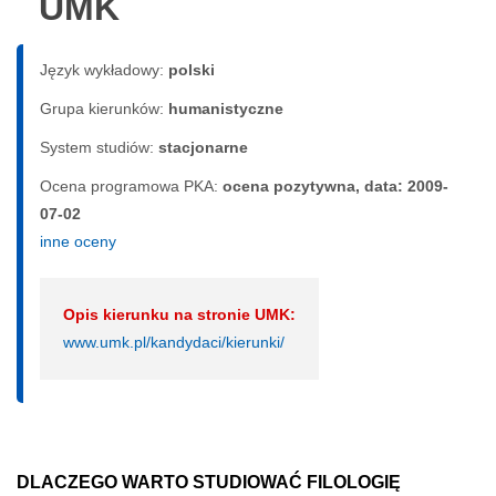
UMK
Język wykładowy:
polski
Grupa kierunków:
humanistyczne
System studiów:
sta­cjo­nar­ne
Ocena programowa PKA:
ocena pozytywna, data: 2009-
07-02
inne oceny
Opis kierunku na stronie UMK:
www.umk.pl/kandydaci/kierunki/
DLACZEGO WARTO STUDIOWAĆ FILOLOGIĘ