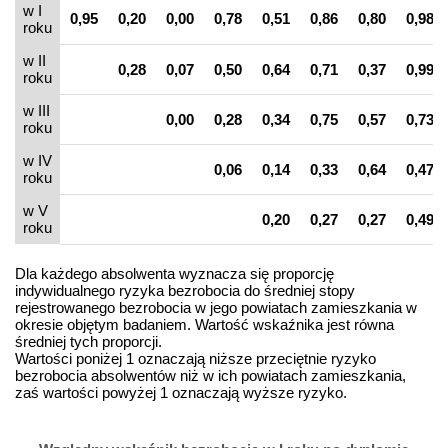
w I
0,95
0,20
0,00
0,78
0,51
0,86
0,80
0,98
roku
w II
0,28
0,07
0,50
0,64
0,71
0,37
0,99
roku
w III
0,00
0,28
0,34
0,75
0,57
0,73
roku
w IV
0,06
0,14
0,33
0,64
0,47
roku
w V
0,20
0,27
0,27
0,49
roku
Dla każdego absolwenta wyznacza się proporcję
indywidualnego ryzyka bezrobocia do średniej stopy
rejestrowanego bezrobocia w jego powiatach zamieszkania w
okresie objętym badaniem. Wartość wskaźnika jest równa
średniej tych proporcji.
Wartości poniżej 1 oznaczają niższe przeciętnie ryzyko
bezrobocia absolwentów niż w ich powiatach zamieszkania,
zaś wartości powyżej 1 oznaczają wyższe ryzyko.