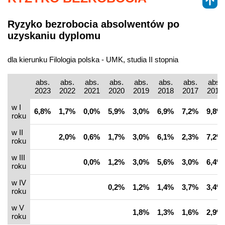
Ryzyko bezrobocia absolwentów po
uzyskaniu dyplomu
dla kierunku Filologia polska - UMK, studia II stopnia
abs.
abs.
abs.
abs.
abs.
abs.
abs.
abs.
2023
2022
2021
2020
2019
2018
2017
2016
w I
6,8%
1,7%
0,0%
5,9%
3,0%
6,9%
7,2%
9,8%
roku
w II
2,0%
0,6%
1,7%
3,0%
6,1%
2,3%
7,2%
roku
w III
0,0%
1,2%
3,0%
5,6%
3,0%
6,4%
roku
w IV
0,2%
1,2%
1,4%
3,7%
3,4%
roku
w V
1,8%
1,3%
1,6%
2,9%
roku