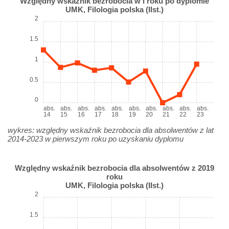
Względny wskaźnik bezrobocia w I roku po dyplomie
UMK, Filologia polska (IIst.)
2
1.5
1
0.5
0
abs.
abs.
abs.
abs.
abs.
abs.
abs.
abs.
abs.
abs.
14
15
16
17
18
19
20
21
22
23
wykres: względny wskaźnik bezrobocia dla absolwentów z lat
2014-2023 w pierwszym roku po uzyskaniu dyplomu
Względny wskaźnik bezrobocia dla absolwentów z 2019
roku
UMK, Filologia polska (IIst.)
2
1.5