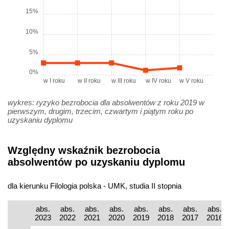
15%
10%
5%
0%
w I roku
w II roku
w III roku
w IV roku
w V roku
wykres: ryzyko bezrobocia dla absolwentów z roku 2019 w
pierwszym, drugim, trzecim, czwartym i piątym roku po
uzyskaniu dyplomu
Względny wskaźnik bezrobocia
absolwentów po uzyskaniu dyplomu
dla kierunku Filologia polska - UMK, studia II stopnia
abs.
abs.
abs.
abs.
abs.
abs.
abs.
abs.
2023
2022
2021
2020
2019
2018
2017
2016