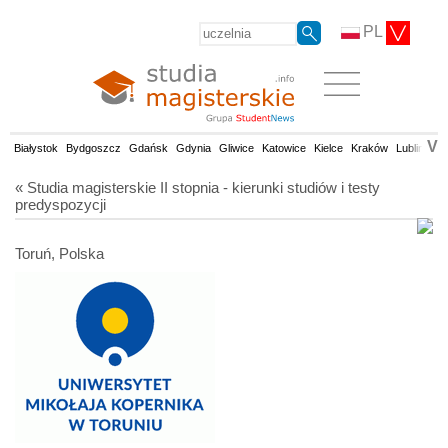
PL
V
Białystok
Bydgoszcz
Gdańsk
Gdynia
Gliwice
Katowice
Kielce
Kraków
Lublin
Łó
« Studia magisterskie II stopnia - kierunki studiów i testy
predyspozycji
Toruń, Polska