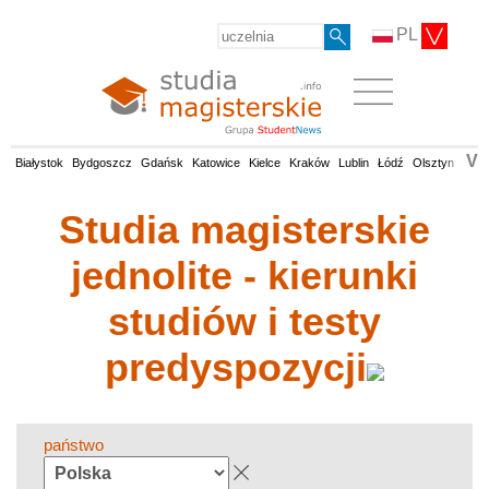
PL
V
Białystok
Bydgoszcz
Gdańsk
Katowice
Kielce
Kraków
Lublin
Łódź
Olsztyn
Opol
Studia magisterskie
jednolite - kierunki
studiów i testy
predyspozycji
państwo