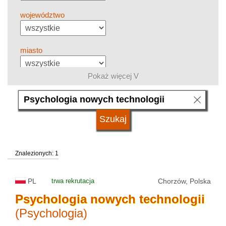
województwo
miasto
Pokaż więcej V
grupa kierunków
język
Znalezionych: 1
system studiów
PL
trwa rekrutacja
Chorzów, Polska
typ uczelni
Psychologia
nowych
technologii
(Psychologia)