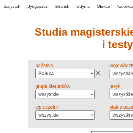
Białystok
Bydgoszcz
Gdańsk
Gdynia
Gliwice
Katowic
Studia magisterskie
i test
państwo
wojewódz
grupa kierunków
język
typ uczelni
status ucze