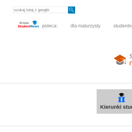
poleca:
dla maturzysty
student
Kierunki st