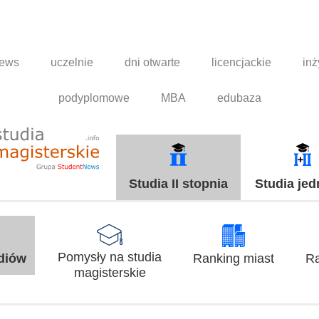
news
uczelnie
dni otwarte
licencjackie
inż
podyplomowe
MBA
edubaza
Studia II stopnia
Studia jed
Pomysły na studia
udiów
Ranking miast
Ra
magisterskie