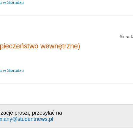
a w Sieradzu
Sierad
zpieczeństwo wewnętrzne)
a w Sieradzu
izacje proszę przesyłać na
miany@studentnews.pl