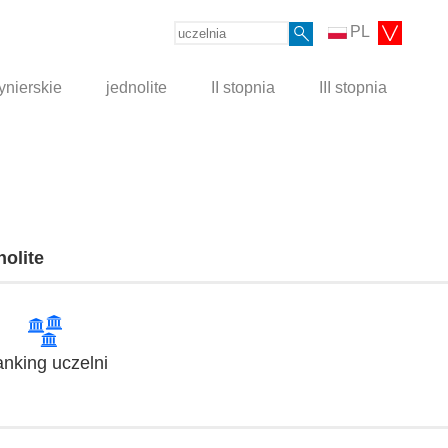
PL
ynierskie
jednolite
II stopnia
III stopnia
nolite
nking uczelni