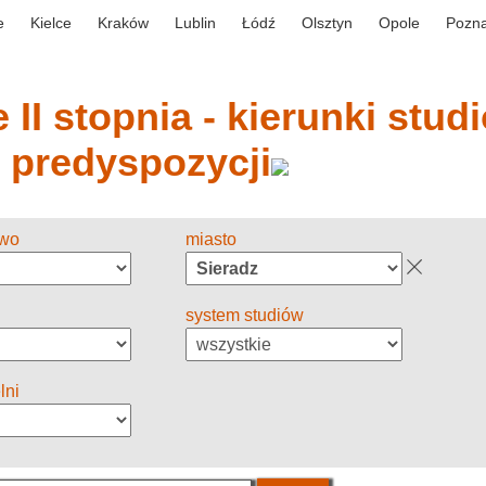
e
Kielce
Kraków
Lublin
Łódź
Olsztyn
Opole
Pozn
 II stopnia - kierunki stud
y predyspozycji
two
miasto
system studiów
lni