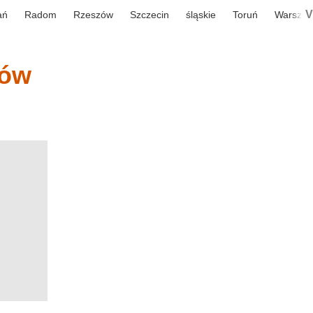
V
ań
Radom
Rzeszów
Szczecin
śląskie
Toruń
Warsza
iów