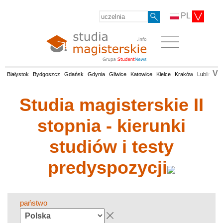
PL
V
Białystok
Bydgoszcz
Gdańsk
Gdynia
Gliwice
Katowice
Kielce
Kraków
Lublin
Łó
Studia magisterskie II
stopnia - kierunki
studiów i testy
predyspozycji
państwo