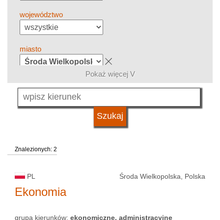
województwo
miasto
Pokaż więcej V
grupa kierunków
język
Znalezionych: 2
system studiów
PL
Środa Wielkopolska, Polska
typ uczelni
Ekonomia
grupa kierunków:
ekonomiczne, administracyjne