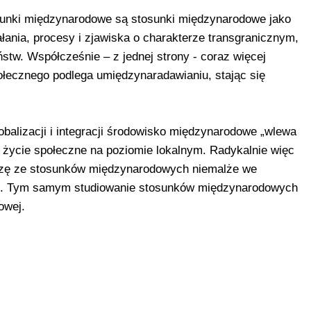
sunki międzynarodowe są stosunki międzynarodowe jako
ałania, procesy i zjawiska o charakterze transgranicznym,
ństw. Współcześnie – z jednej strony - coraz więcej
ecznego podlega umiędzynaradawianiu, stając się
obalizacji i integracji środowisko międzynarodowe „wlewa
 życie społeczne na poziomie lokalnym. Radykalnie więc
dzę ze stosunków międzynarodowych niemalże we
go. Tym samym studiowanie stosunków międzynarodowych
owej.