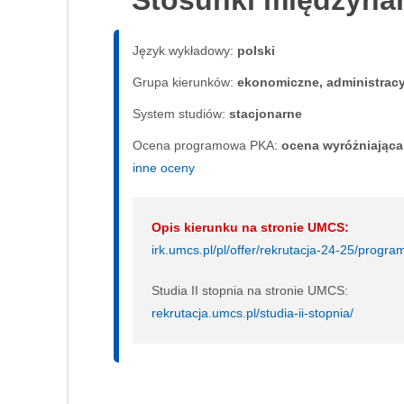
Stosunki międzyn
Język wykładowy:
polski
Grupa kierunków:
ekonomiczne, administrac
System studiów:
sta­cjo­nar­ne
Ocena programowa PKA:
ocena wyróżniająca,
inne oceny
Opis kierunku na stronie UMCS:
irk.umcs.pl/pl/offer/rekrutacja-24-25/pr
Studia II stopnia na stronie UMCS:
rekrutacja.umcs.pl/studia-ii-stopnia/