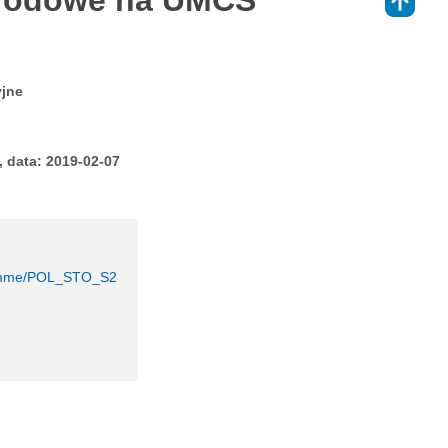
arodowe na UMCS
⇑
yjne
 data: 2019-02-07
ogramme/POL_STO_S2