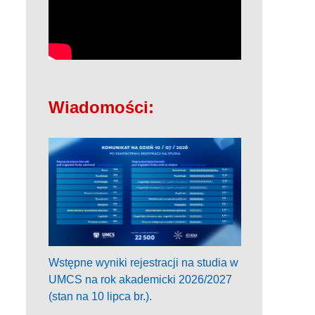
Wiadomości:
Wstępne wyniki rejestracji na studia w
UMCS na rok akademicki 2026/2027
(stan na 10 lipca br.).