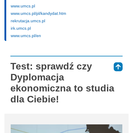
www.umcs.pl
www.umcs.pl/pl/kandydat.htm
rekrutacja.umcs.pl
irk.umcs.pl
www.umcs.pl/en
Test: sprawdź czy
⇑
Dyplomacja
ekonomiczna to studia
dla Ciebie!