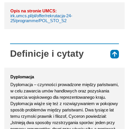
Opis na stronie UMCS:
irk.umcs.pl/pl/offer/rekrutacja-24-
25/programme/POL_STO_S2
Definicje i cytaty
⇑
Dyplomacja
Dyplomacja – czynności prowadzone między państwami,
w celu zawarcia umów handlowych oraz pozyskania
wsparcia wojskowego dla reprezentowanego kraju.
Dyplomacja wiąże się też z rozwiązywaniem w pokojowy
sposób problemów między państwami. Dwa tysiące lat
temu rzymski prawnik i filozof, Cyceron powiedział:
„Istnieją dwa sposoby rozstrzygania sporów: jeden przy
pomocy argumentów, drugi przy użyciu siły; a ponieważ