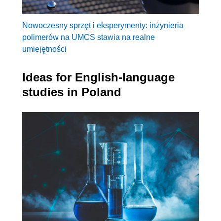
Nowoczesny sprzęt i eksperymenty: inżynieria
polimerów na UMCS stawia na realne
umiejętności
Ideas for English-language
studies in Poland