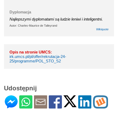
Dyplomacja
Najlepszymi dyplomatami są ludzie leniwi i inteligentni.
Autor: Charles-Maurice de Talleyrand
Wikiquote
Opis na stronie UMCS:
irk.umcs.pl/pl/offer/rekrutacja-24-
25/programme/POL_STO_S2
Udostępnij