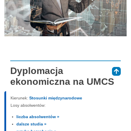
Dyplomacja
⇑
ekonomiczna na UMCS
Kierunek:
Stosunki międzynarodowe
Losy absolwentów:
liczba absolwentów »
dalsze studia »