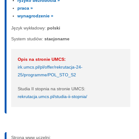
ryzyko bezrobocia »
praca »
wynagrodzenie »
Język wykładowy:
polski
System studiów:
sta­cjo­nar­ne
Opis na stronie UMCS:
irk.umcs.pl/pl/offer/rekrutacja-24-
25/programme/POL_STO_S2
Studia II stopnia na stronie UMCS:
rekrutacja.umcs.pl/studia-ii-stopnia/
Strona www uczelni: