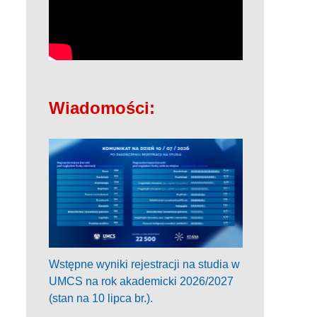
Wiadomości:
Wstępne wyniki rejestracji na studia w
UMCS na rok akademicki 2026/2027
(stan na 10 lipca br.).