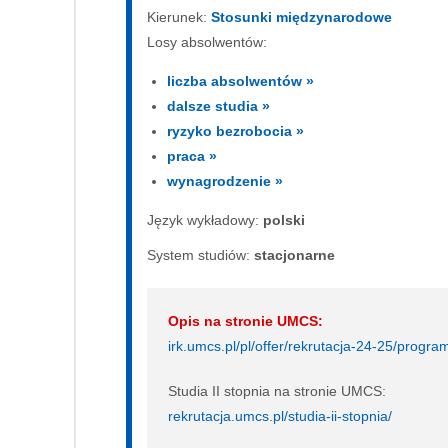
Kierunek:
Stosunki międzynarodowe
Losy absolwentów:
liczba absolwentów »
dalsze studia »
ryzyko bezrobocia »
praca »
wynagrodzenie »
Język wykładowy:
polski
System studiów:
sta­cjo­nar­ne
Opis na stronie UMCS:
irk.umcs.pl/pl/offer/rekrutacja-24-25/pr
Studia II stopnia na stronie UMCS:
rekrutacja.umcs.pl/studia-ii-stopnia/