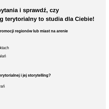
ytania i sprawdź, czy
terytorialny to studia dla Ciebie!
romocji regionów lub miast na arenie
ktach
ałań
ytorialnej i jej storytelling?
wań