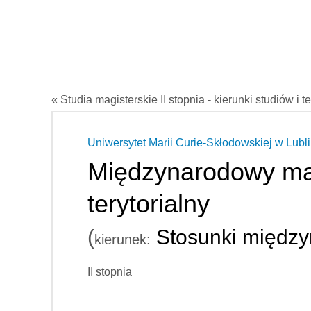
« Studia magisterskie II stopnia - kierunki studiów i t
Uniwersytet Marii Curie-Skłodowskiej w Lubli
Międzynarodowy ma
terytorialny
(
Stosunki międz
kierunek:
II stopnia