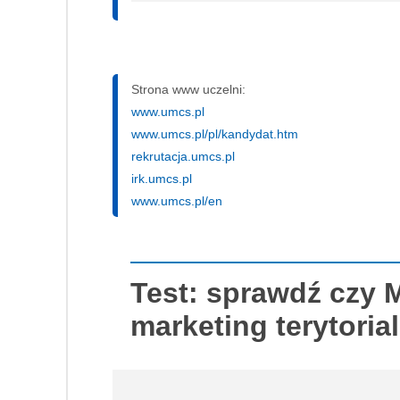
Strona www uczelni:
www.umcs.pl
www.umcs.pl/pl/kandydat.htm
rekrutacja.umcs.pl
irk.umcs.pl
www.umcs.pl/en
Test: sprawdź czy
marketing terytorial