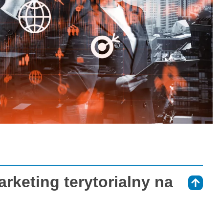
keting terytorialny na
⇑