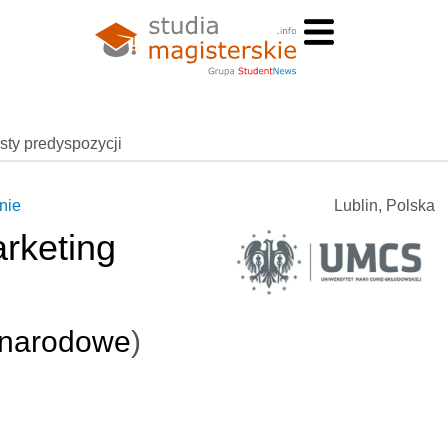
esty predyspozycji
nie
Lublin, Polska
rketing
ynarodowe
)