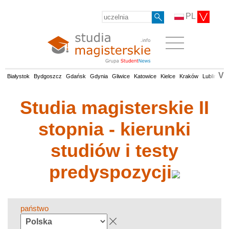
PL
V
Białystok
Bydgoszcz
Gdańsk
Gdynia
Gliwice
Katowice
Kielce
Kraków
Lublin
Łó
Studia magisterskie II
stopnia - kierunki
studiów i testy
predyspozycji
państwo