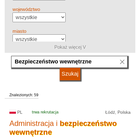
województwo
miasto
Pokaż więcej V
grupa kierunków
język
Znalezionych: 59
system studiów
PL
trwa rekrutacja
Łódź, Polska
typ uczelni
Administracja i
bezpieczeństwo
wewnętrzne