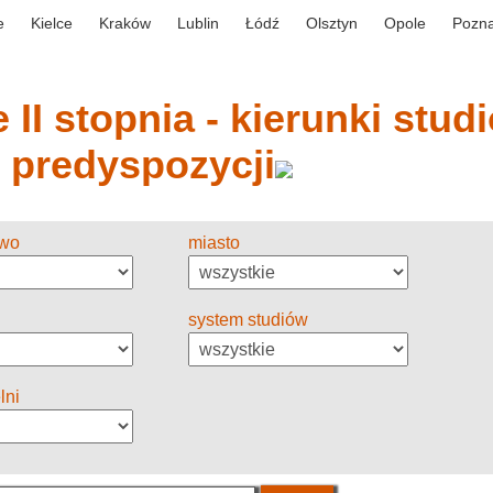
e
Kielce
Kraków
Lublin
Łódź
Olsztyn
Opole
Pozn
 II stopnia - kierunki stud
y predyspozycji
two
miasto
system studiów
lni