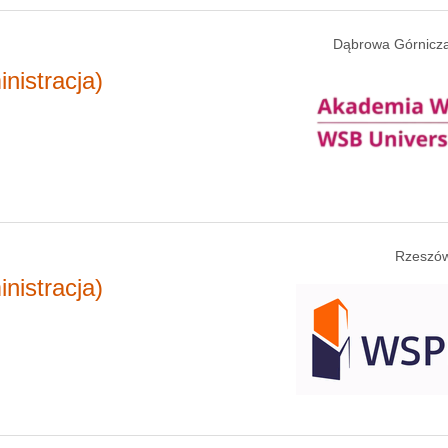
Dąbrowa Górnicza
nistracja)
Rzeszów
nistracja)