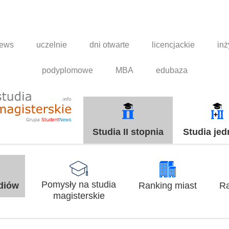
news
uczelnie
dni otwarte
licencjackie
inż
podyplomowe
MBA
edubaza
Studia II stopnia
Studia jed
Pomysły na studia
udiów
Ranking miast
Ra
magisterskie