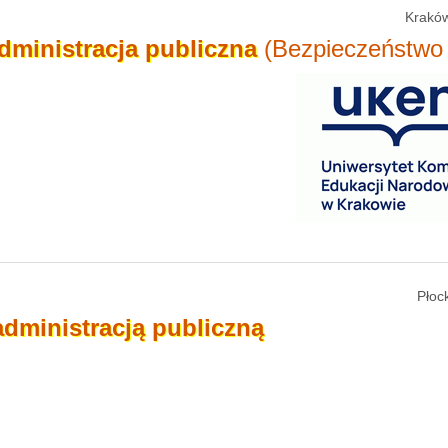
Kraków
dministracja
publiczna
(Bezpieczeństwo
Płoc
administracją
publiczną