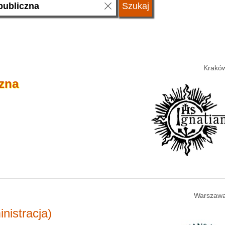
Kraków
zna
Warszawa
nistracja)