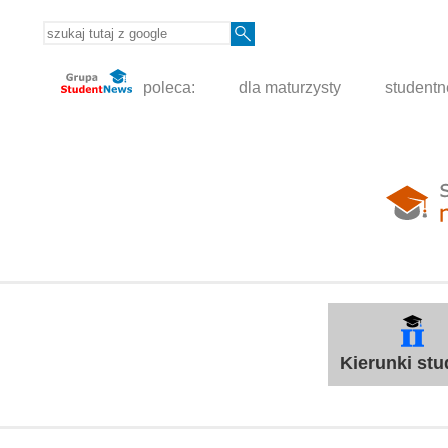
poleca:
dla maturzysty
student
Kierunki st