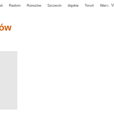
V
ań
Radom
Rzeszów
Szczecin
śląskie
Toruń
Warsza
iów