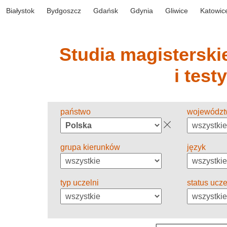
Białystok
Bydgoszcz
Gdańsk
Gdynia
Gliwice
Katowic
Studia magisterskie
i test
państwo
wojewódz
grupa kierunków
język
typ uczelni
status ucze