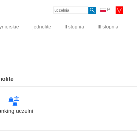
PL
ynierskie
jednolite
II stopnia
III stopnia
nolite
nking uczelni