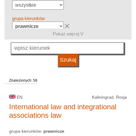
grupa kierunków
Pokaż więcej V
język
typ uczelni
Znalezionych: 58
status uczelni
EN
Kaliningrad, Rosja
International law and integrational
associations law
grupa kierunków:
prawnicze