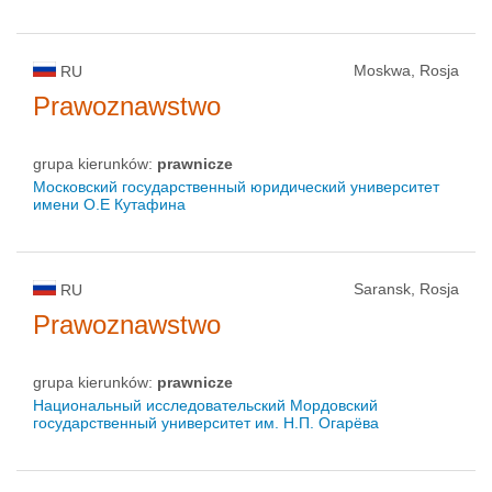
Moskwa, Rosja
RU
Prawoznawstwo
grupa kierunków:
prawnicze
Московский государственный юридический университет
имени О.Е Кутафина
Saransk, Rosja
RU
Prawoznawstwo
grupa kierunków:
prawnicze
Национальный исследовательский Мордовский
государственный университет им. Н.П. Огарёва