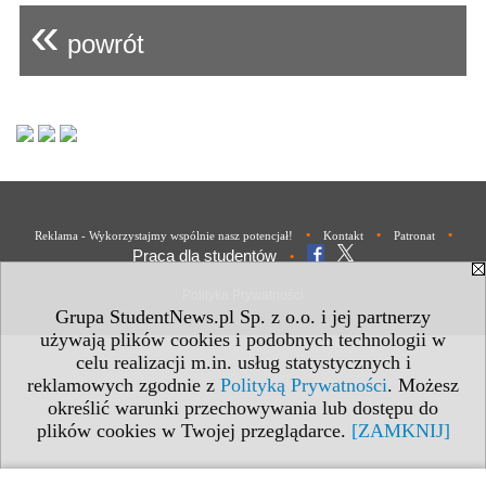
«
powrót
•
•
•
Reklama - Wykorzystajmy wspólnie nasz potencjał!
Kontakt
Patronat
Praca dla studentów
•
Polityka Prywatności
Grupa StudentNews.pl Sp. z o.o. i jej partnerzy
używają plików cookies i podobnych technologii w
celu realizacji m.in. usług statystycznych i
reklamowych zgodnie z
Polityką Prywatności
. Możesz
określić warunki przechowywania lub dostępu do
plików cookies w Twojej przeglądarce.
[ZAMKNIJ]