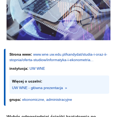
Strona www:
www.wne.uw.edu.pl/kandydat/studia-i-oraz-ii-
stopnia/oferta-studiow/informatyka-i-ekonometria...
instytucja:
UW WNE
Więcej o uczelni:
UW WNE - główna prezentacja  »
grupa:
ekonomiczne, administracyjne
Wybór odpowiedniej ścieżki kształcenia po