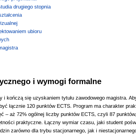
udia drugiego stopnia
ztałcenia
izualnej
jektowaniem ubioru
wych
magistra
tycznego i wymogi formalne
ry i kończą się uzyskaniem tytułu zawodowego magistra. Ab
obyć łącznie 120 punktów ECTS. Program ma charakter prak
jęć – aż 72% ogólnej liczby punktów ECTS, czyli 87 punktów
tności praktyczne. Łączny wymiar czasu, jaki student pośw
zin zarówno dla trybu stacjonarnego, jak i niestacjonarneg