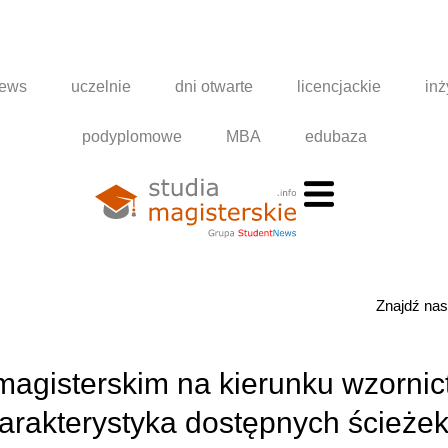
news
uczelnie
dni otwarte
licencjackie
inż
podyplomowe
MBA
edubaza
Znajdź na
magisterskim na kierunku wzorni
arakterystyka dostępnych ścieże