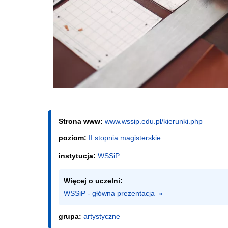
Strona www:
www.wssip.edu.pl/kierunki.php
poziom:
II stopnia magisterskie
instytucja:
WSSiP
Więcej o uczelni:
WSSiP - główna prezentacja  »
grupa:
artystyczne