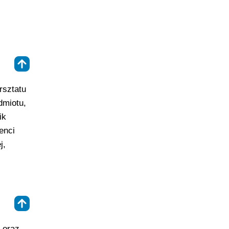
⇑
rsztatu
dmiotu,
ik
enci
j,
⇑
 oraz