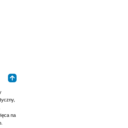
⇑
y
tyczny,
,
ięca na
o.