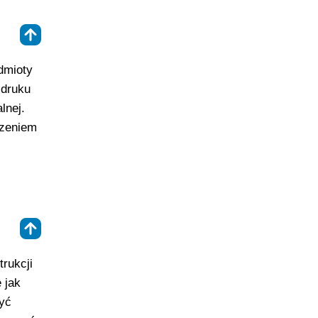
⇑
dmioty
 druku
lnej.
rzeniem
⇑
trukcji
 jak
yć