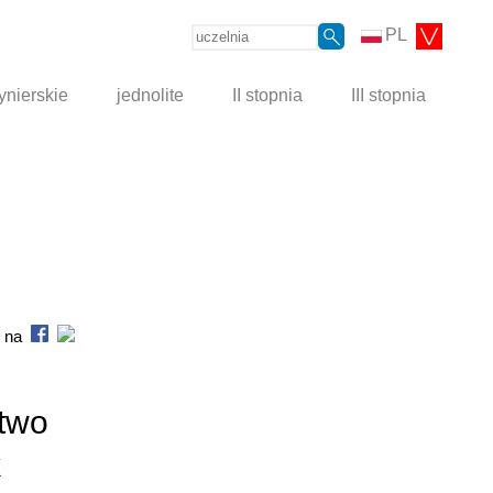
PL
ynierskie
jednolite
II stopnia
III stopnia
s na
ctwo
k