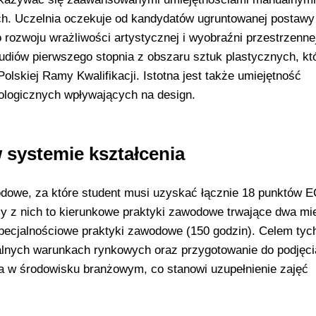
ch. Uczelnia oczekuje od kandydatów ugruntowanej postawy
 rozwoju wrażliwości artystycznej i wyobraźni przestrzenne
diów pierwszego stopnia z obszaru sztuk plastycznych, kt
lskiej Ramy Kwalifikacji. Istotna jest także umiejętność
ologicznych wpływających na design.
systemie kształcenia
odowe, za które student musi uzyskać łącznie 18 punktów 
zy z nich to kierunkowe praktyki zawodowe trwające dwa mi
specjalnościowe praktyki zawodowe (150 godzin). Celem tyc
realnych warunkach rynkowych oraz przygotowanie do podjęci
a w środowisku branżowym, co stanowi uzupełnienie zajęć