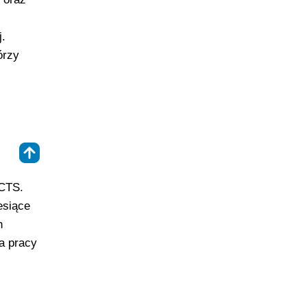
j.
órzy
⇑
ECTS.
esiące
h
a pracy