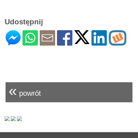
Udostępnij
«
powrót