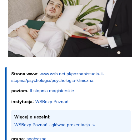
Strona www:
www.wsb.net.pl/poznan/studia-ii-
stopnia/psychologia/psychologia-kliniczna
poziom:
II stopnia magisterskie
instytucja:
WSBezp Poznań
Więcej o uczelni:
WSBezp Poznań - główna prezentacja  »
grupa:
społeczne