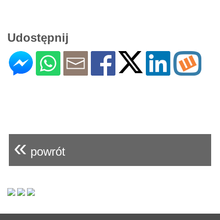
Udostępnij
«
powrót