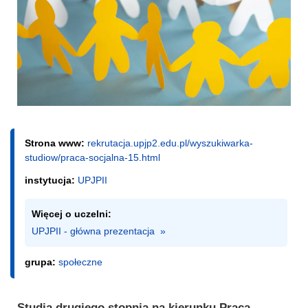
Strona www:
rekrutacja.upjp2.edu.pl/wyszukiwarka-
studiow/praca-socjalna-15.html
instytucja:
UPJPII
Więcej o uczelni:
UPJPII - główna prezentacja  »
grupa:
społeczne
Studia drugiego stopnia na kierunku Praca