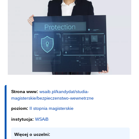
Strona www:
wsaib.pl/kandydat/studia-
magisterskie/bezpieczenstwo-wewnetrzne
poziom:
II stopnia magisterskie
instytucja:
WSAiB
Więcej o uczelni: