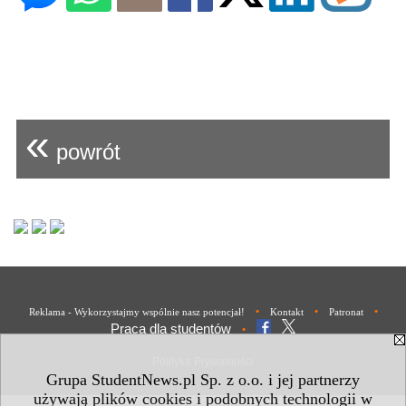
«
powrót
•
•
•
Reklama - Wykorzystajmy wspólnie nasz potencjał!
Kontakt
Patronat
Praca dla studentów
•
Polityka Prywatności
Grupa StudentNews.pl Sp. z o.o. i jej partnerzy
używają plików cookies i podobnych technologii w