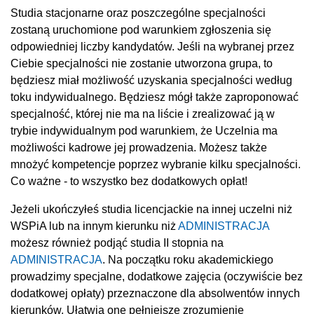
Studia stacjonarne oraz poszczególne specjalności
zostaną uruchomione pod warunkiem zgłoszenia się
odpowiedniej liczby kandydatów. Jeśli na wybranej przez
Ciebie specjalności nie zostanie utworzona grupa, to
będziesz miał możliwość uzyskania specjalności według
toku indywidualnego. Będziesz mógł także zaproponować
specjalność, której nie ma na liście i zrealizować ją w
trybie indywidualnym pod warunkiem, że Uczelnia ma
możliwości kadrowe jej prowadzenia. Możesz także
mnożyć kompetencje poprzez wybranie kilku specjalności.
Co ważne - to wszystko bez dodatkowych opłat!
Jeżeli ukończyłeś studia licencjackie na innej uczelni niż
WSPiA lub na innym kierunku niż
ADMINISTRACJA
możesz również podjąć studia II stopnia na
ADMINISTRACJA
. Na początku roku akademickiego
prowadzimy specjalne, dodatkowe zajęcia (oczywiście bez
dodatkowej opłaty) przeznaczone dla absolwentów innych
kierunków. Ułatwią one pełniejsze zrozumienie