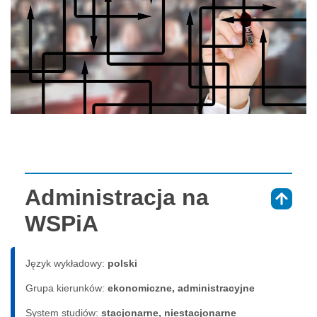
Administracja na
⇑
WSPiA
Język wykładowy:
polski
Grupa kierunków:
ekonomiczne, administracyjne
System studiów:
sta­cjo­nar­ne, nie­sta­cjo­nar­ne