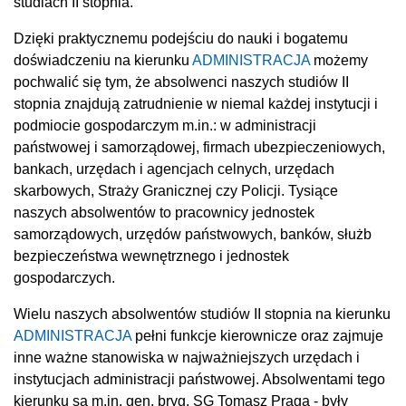
studiach II stopnia.
Dzięki praktycznemu podejściu do nauki i bogatemu
doświadczeniu na kierunku
ADMINISTRACJA
możemy
pochwalić się tym, że absolwenci naszych studiów II
stopnia znajdują zatrudnienie w niemal każdej instytucji i
podmiocie gospodarczym m.in.: w administracji
państwowej i samorządowej, firmach ubezpieczeniowych,
bankach, urzędach i agencjach celnych, urzędach
skarbowych, Straży Granicznej czy Policji. Tysiące
naszych absolwentów to pracownicy jednostek
samorządowych, urzędów państwowych, banków, służb
bezpieczeństwa wewnętrznego i jednostek
gospodarczych.
Wielu naszych absolwentów studiów II stopnia na kierunku
ADMINISTRACJA
pełni funkcje kierownicze oraz zajmuje
inne ważne stanowiska w najważniejszych urzędach i
instytucjach administracji państwowej. Absolwentami tego
kierunku są m.in. gen. bryg. SG Tomasz Praga - były