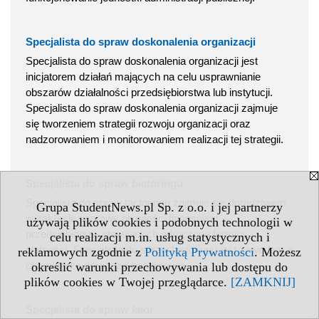
Specjalista do spraw doskonalenia organizacji
Specjalista do spraw doskonalenia organizacji jest
inicjatorem działań mających na celu usprawnianie
obszarów działalności przedsiębiorstwa lub instytucji.
Specjalista do spraw doskonalenia organizacji zajmuje
się tworzeniem strategii rozwoju organizacji oraz
nadzorowaniem i monitorowaniem realizacji tej strategii.
Specjalista do spraw factoringu
Specjalista do spraw factoringu zajmuje się doradztwem
Grupa StudentNews.pl Sp. z o.o. i jej partnerzy
w zakresie poprawy płynności finansowej
używają plików cookies i podobnych technologii w
przedsiębiorstw stosujących odroczone terminy
celu realizacji m.in. usług statystycznych i
płatności. Specjalista do spraw factoringu jest zawodem o
reklamowych zgodnie z
Polityką Prywatności
. Możesz
charakterze doradczo-handlowym.
określić warunki przechowywania lub dostępu do
plików cookies w Twojej przeglądarce.
[ZAMKNIJ]
Specjalista do spraw kadr