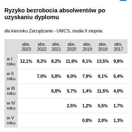
Ryzyko bezrobocia absolwentów po
uzyskaniu dyplomu
dla kierunku Zarządzanie - UMCS, studia II stopnia
abs.
abs.
abs.
abs.
abs.
abs.
abs.
a
2023
2022
2021
2020
2019
2018
2017
2
w I
12,1%
9,2%
8,2%
11,9%
8,1%
13,5%
9,8%
1
roku
w II
7,0%
5,8%
6,0%
7,9%
9,1%
5,4%
8
roku
w III
6,8%
5,7%
1,4%
11,5%
4,0%
7
roku
w IV
2,5%
1,2%
5,5%
1,7%
4
roku
w V
0,8%
2,0%
1,3%
4
roku