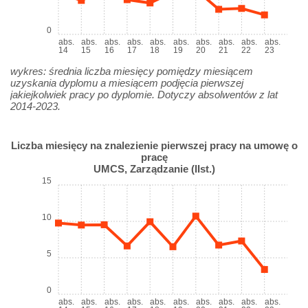
0
abs.
abs.
abs.
abs.
abs.
abs.
abs.
abs.
abs.
abs.
14
15
16
17
18
19
20
21
22
23
wykres: średnia liczba miesięcy pomiędzy miesiącem
uzyskania dyplomu a miesiącem podjęcia pierwszej
jakiejkolwiek pracy po dyplomie. Dotyczy absolwentów z lat
2014-2023.
Liczba miesięcy na znalezienie pierwszej pracy na umowę o
pracę
UMCS, Zarządzanie (IIst.)
15
10
5
0
abs.
abs.
abs.
abs.
abs.
abs.
abs.
abs.
abs.
abs.