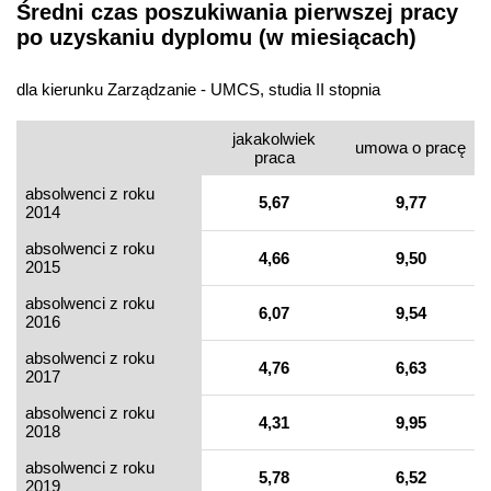
Średni czas poszukiwania pierwszej pracy
po uzyskaniu dyplomu (w miesiącach)
dla kierunku Zarządzanie - UMCS, studia II stopnia
jakakolwiek
umowa o pracę
praca
absolwenci z roku
5,67
9,77
2014
absolwenci z roku
4,66
9,50
2015
absolwenci z roku
6,07
9,54
2016
absolwenci z roku
4,76
6,63
2017
absolwenci z roku
4,31
9,95
2018
absolwenci z roku
5,78
6,52
2019