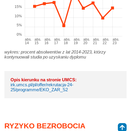
15%
10%
5%
0%
abs.
abs.
abs.
abs.
abs.
abs.
abs.
abs.
abs.
abs.
14
15
16
17
18
19
20
21
22
23
wykres: procent absolwentów z lat 2014-2023, którzy
kontynuowali studia po uzyskaniu dyplomu
Opis kierunku na stronie UMCS:
irk.umcs.pl/pl/offer/rekrutacja-24-
25/programme/EKO_ZAR_S2
RYZYKO BEZROBOCIA