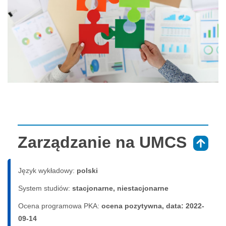
Zarządzanie na UMCS
⇑
Język wykładowy:
polski
System studiów:
sta­cjo­nar­ne, nie­sta­cjo­nar­ne
Ocena programowa PKA:
ocena pozytywna, data: 2022-
09-14