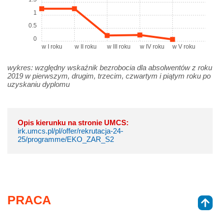
1
0.5
0
w I roku
w II roku
w III roku
w IV roku
w V roku
wykres: względny wskaźnik bezrobocia dla absolwentów z roku
2019 w pierwszym, drugim, trzecim, czwartym i piątym roku po
uzyskaniu dyplomu
Opis kierunku na stronie UMCS:
irk.umcs.pl/pl/offer/rekrutacja-24-
25/programme/EKO_ZAR_S2
PRACA