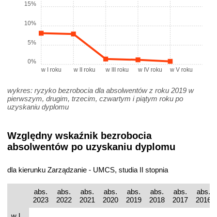
15%
10%
5%
0%
w I roku
w II roku
w III roku
w IV roku
w V roku
wykres: ryzyko bezrobocia dla absolwentów z roku 2019 w
pierwszym, drugim, trzecim, czwartym i piątym roku po
uzyskaniu dyplomu
Względny wskaźnik bezrobocia
absolwentów po uzyskaniu dyplomu
dla kierunku Zarządzanie - UMCS, studia II stopnia
abs.
abs.
abs.
abs.
abs.
abs.
abs.
abs.
2023
2022
2021
2020
2019
2018
2017
2016
w I