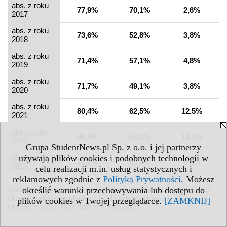
abs. z roku
77,9%
70,1%
2,6%
2017
abs. z roku
73,6%
52,8%
3,8%
2018
abs. z roku
71,4%
57,1%
4,8%
2019
abs. z roku
71,7%
49,1%
3,8%
2020
abs. z roku
80,4%
62,5%
12,5%
2021
abs. z roku
86,9%
62,3%
13,1%
2022
Grupa StudentNews.pl Sp. z o.o. i jej partnerzy
używają plików cookies i podobnych technologii w
abs. z roku
71,7%
63,0%
6,5%
2023
celu realizacji m.in. usług statystycznych i
reklamowych zgodnie z
Polityką Prywatności
. Możesz
określić warunki przechowywania lub dostępu do
Wartości te pokazują, za jaką część absolwentów w badanym
okresie wpłynęła składka z tytułu pracy: jakiejkolwiek, na
plików cookies w Twojej przeglądarce.
[ZAMKNIJ]
umowę o pracę oraz samozatrudnienia.