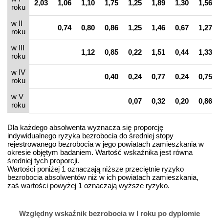
2,03
1,06
1,10
1,75
1,25
1,89
1,30
1,56
roku
w II
0,74
0,80
0,86
1,25
1,46
0,67
1,27
roku
w III
1,12
0,85
0,22
1,51
0,44
1,33
roku
w IV
0,40
0,24
0,77
0,24
0,75
roku
w V
0,07
0,32
0,20
0,86
roku
Dla każdego absolwenta wyznacza się proporcję
indywidualnego ryzyka bezrobocia do średniej stopy
rejestrowanego bezrobocia w jego powiatach zamieszkania w
okresie objętym badaniem. Wartość wskaźnika jest równa
średniej tych proporcji.
Wartości poniżej 1 oznaczają niższe przeciętnie ryzyko
bezrobocia absolwentów niż w ich powiatach zamieszkania,
zaś wartości powyżej 1 oznaczają wyższe ryzyko.
Względny wskaźnik bezrobocia w I roku po dyplomie