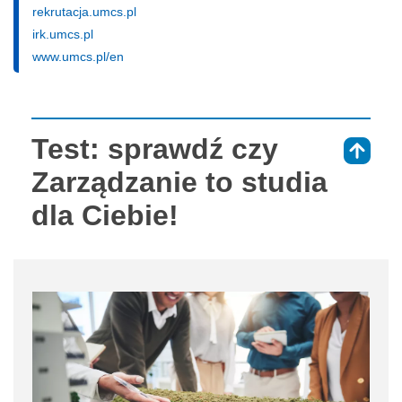
rekrutacja.umcs.pl
irk.umcs.pl
www.umcs.pl/en
Test: sprawdź czy
⇑
Zarządzanie to studia
dla Ciebie!