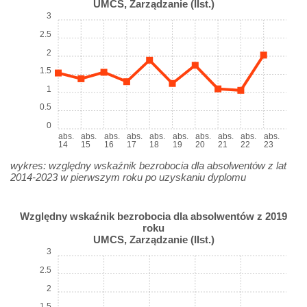
UMCS, Zarządzanie (IIst.)
3
2.5
2
1.5
1
0.5
0
abs.
abs.
abs.
abs.
abs.
abs.
abs.
abs.
abs.
abs.
14
15
16
17
18
19
20
21
22
23
wykres: względny wskaźnik bezrobocia dla absolwentów z lat
2014-2023 w pierwszym roku po uzyskaniu dyplomu
Względny wskaźnik bezrobocia dla absolwentów z 2019
roku
UMCS, Zarządzanie (IIst.)
3
2.5
2
1.5