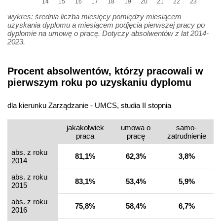
14
15
16
17
18
19
20
21
22
23
wykres: średnia liczba miesięcy pomiędzy miesiącem
uzyskania dyplomu a miesiącem podjęcia pierwszej pracy po
dyplomie na umowę o pracę. Dotyczy absolwentów z lat 2014-
2023.
Procent absolwentów, którzy pracowali w
pierwszym roku po uzyskaniu dyplomu
dla kierunku Zarządzanie - UMCS, studia II stopnia
jakakolwiek
umowa o
samo­
praca
pracę
zatrudnienie
abs. z roku
81,1%
62,3%
3,8%
2014
abs. z roku
83,1%
53,4%
5,9%
2015
abs. z roku
75,8%
58,4%
6,7%
2016