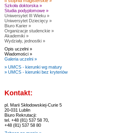
II stopnia magisterskie »
Szkoła doktorska »
Studia podyplomowe »
Uniwersytet III Wieku »
Uniwersytet Dziecięcy »
Biuro Karier »
Organizacje studenckie »
Akademiki »
Wydziały, jednostki »
Opis uczelni »
Wiadomości »
Galeria uczelni »
» UMCS - kierunki wg matury
» UMCS - kierunki bez kryteriów
Kontakt:
pl. Marii Skłodowskiej-Curie 5
20-031 Lublin
Biuro Rekrutacji:
tel. +48 (81) 537 58 70,
+48 (81) 537 58 80