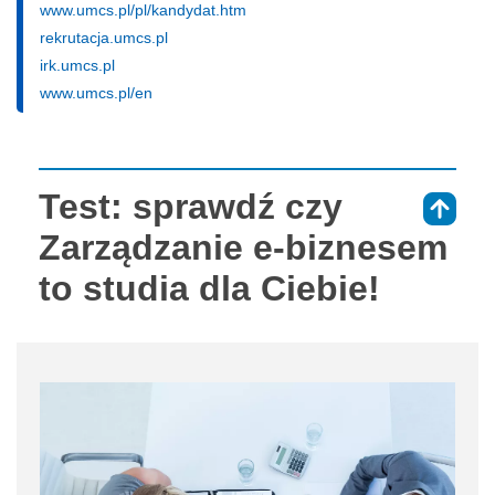
www.umcs.pl/pl/kandydat.htm
rekrutacja.umcs.pl
irk.umcs.pl
www.umcs.pl/en
Test: sprawdź czy
⇑
Zarządzanie e-biznesem
to studia dla Ciebie!