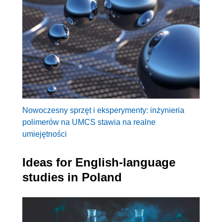
Nowoczesny sprzęt i eksperymenty: inżynieria
polimerów na UMCS stawia na realne
umiejętności
Ideas for English-language
studies in Poland