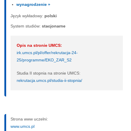
wynagrodzenie »
Język wykładowy:
polski
System studiów:
sta­cjo­nar­ne
Opis na stronie UMCS:
irk.umcs.pl/pl/offer/rekrutacja-24-
25/programme/EKO_ZAR_S2
Studia II stopnia na stronie UMCS:
rekrutacja.umcs.pl/studia-ii-stopnia/
Strona www uczelni:
www.umcs.pl