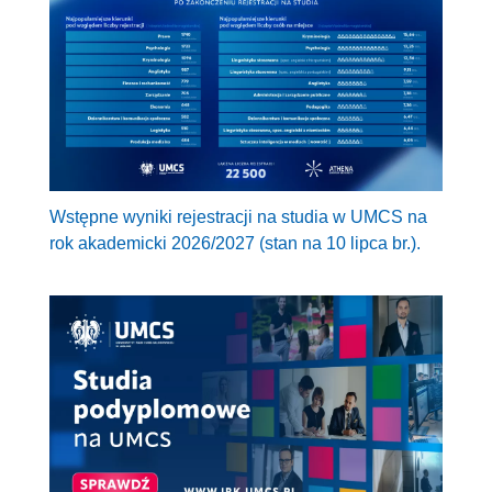
Wstępne wyniki rejestracji na studia w UMCS na
rok akademicki 2026/2027 (stan na 10 lipca br.).