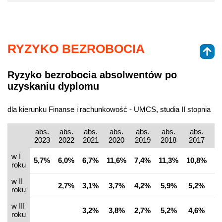
RYZYKO BEZROBOCIA
Ryzyko bezrobocia absolwentów po
uzyskaniu dyplomu
dla kierunku Finanse i rachunkowość - UMCS, studia II stopnia
abs.
abs.
abs.
abs.
abs.
abs.
abs.
a
2023
2022
2021
2020
2019
2018
2017
2
w I
5,7%
6,0%
6,7%
11,6%
7,4%
11,3%
10,8%
1
roku
w II
2,7%
3,1%
3,7%
4,2%
5,9%
5,2%
5
roku
w III
3,2%
3,8%
2,7%
5,2%
4,6%
2
roku