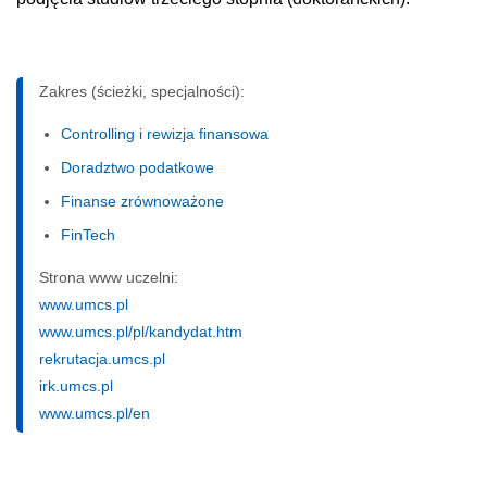
Zakres (ścieżki, specjalności):
Controlling i rewizja finansowa
Doradztwo podatkowe
Finanse zrównoważone
FinTech
Strona www uczelni:
www.umcs.pl
www.umcs.pl/pl/kandydat.htm
rekrutacja.umcs.pl
irk.umcs.pl
www.umcs.pl/en