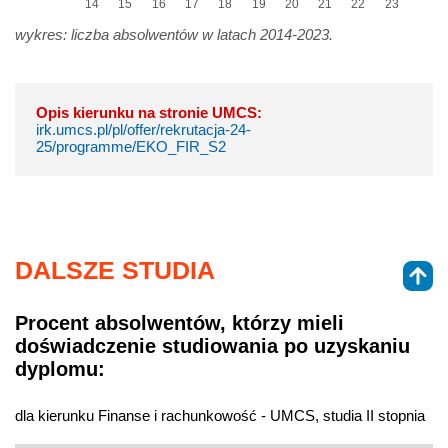
14
15
16
17
18
19
20
21
22
23
wykres: liczba absolwentów w latach 2014-2023.
Opis kierunku na stronie UMCS:
irk.umcs.pl/pl/offer/rekrutacja-24-
25/programme/EKO_FIR_S2
DALSZE STUDIA
Procent absolwentów, którzy mieli
doświadczenie studiowania po uzyskaniu
dyplomu:
dla kierunku Finanse i rachunkowość - UMCS, studia II stopnia