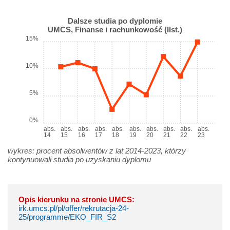
Dalsze studia po dyplomie
UMCS, Finanse i rachunkowość (IIst.)
15%
10%
5%
0%
abs.
abs.
abs.
abs.
abs.
abs.
abs.
abs.
abs.
abs.
14
15
16
17
18
19
20
21
22
23
wykres: procent absolwentów z lat 2014-2023, którzy
kontynuowali studia po uzyskaniu dyplomu
Opis kierunku na stronie UMCS:
irk.umcs.pl/pl/offer/rekrutacja-24-
25/programme/EKO_FIR_S2