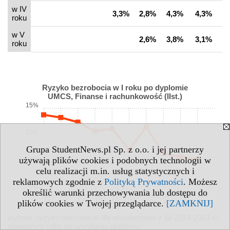
w IV
3,3%
2,8%
4,3%
4,3%
3
roku
w V
2,6%
3,8%
3,1%
3
roku
Ryzyko bezrobocia w I roku po dyplomie
UMCS, Finanse i rachunkowość (IIst.)
15%
10%
Grupa StudentNews.pl Sp. z o.o. i jej partnerzy
używają plików cookies i podobnych technologii w
5%
celu realizacji m.in. usług statystycznych i
reklamowych zgodnie z
Polityką Prywatności
. Możesz
0%
określić warunki przechowywania lub dostępu do
abs.
abs.
abs.
abs.
abs.
abs.
abs.
abs.
abs.
abs.
plików cookies w Twojej przeglądarce.
[ZAMKNIJ]
14
15
16
17
18
19
20
21
22
23
wykres: ryzyko bezrobocia dla absolwentów z lat 2014-2023 w
pierwszym roku po uzyskaniu dyplomu