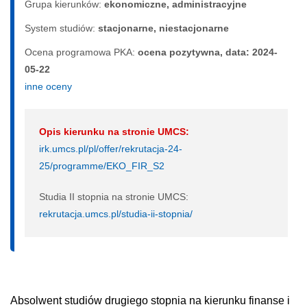
Grupa kierunków:
ekonomiczne, administracyjne
System studiów:
sta­cjo­nar­ne, nie­sta­cjo­nar­ne
Ocena programowa PKA:
ocena pozytywna, data: 2024-
05-22
inne oceny
Opis kierunku na stronie UMCS:
irk.umcs.pl/pl/offer/rekrutacja-24-
25/programme/EKO_FIR_S2
Studia II stopnia na stronie UMCS:
rekrutacja.umcs.pl/studia-ii-stopnia/
Absolwent studiów drugiego stopnia na kierunku finanse i