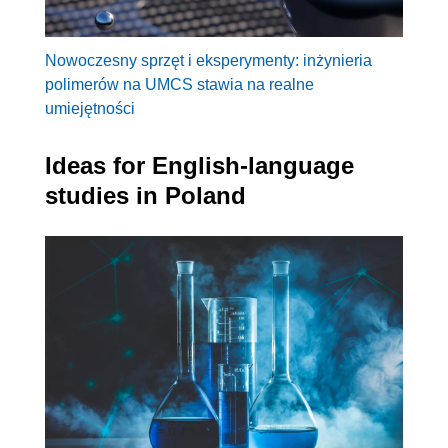
Nowoczesny sprzęt i eksperymenty: inżynieria
polimerów na UMCS stawia na realne
umiejętności
Ideas for English-language
studies in Poland