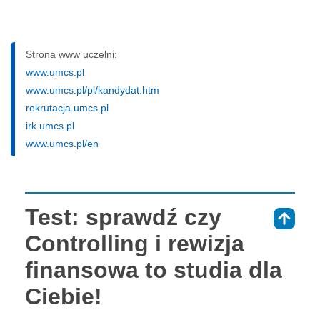
Strona www uczelni:
www.umcs.pl
www.umcs.pl/pl/kandydat.htm
rekrutacja.umcs.pl
irk.umcs.pl
www.umcs.pl/en
Test: sprawdź czy
⇑
Controlling i rewizja
finansowa to studia dla
Ciebie!