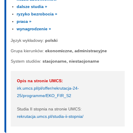
dalsze studia »
ryzyko bezrobocia »
praca »
wynagrodzenie »
Język wykładowy:
polski
Grupa kierunków:
ekonomiczne, administracyjne
System studiów:
sta­cjo­nar­ne, nie­sta­cjo­nar­ne
Opis na stronie UMCS:
irk.umcs.pl/pl/offer/rekrutacja-24-
25/programme/EKO_FIR_S2
Studia II stopnia na stronie UMCS:
rekrutacja.umcs.pl/studia-ii-stopnia/