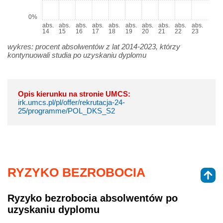
0%
abs.
abs.
abs.
abs.
abs.
abs.
abs.
abs.
abs.
abs.
14
15
16
17
18
19
20
21
22
23
wykres: procent absolwentów z lat 2014-2023, którzy
kontynuowali studia po uzyskaniu dyplomu
Opis kierunku na stronie UMCS:
irk.umcs.pl/pl/offer/rekrutacja-24-
25/programme/POL_DKS_S2
RYZYKO BEZROBOCIA
Ryzyko bezrobocia absolwentów po
uzyskaniu dyplomu