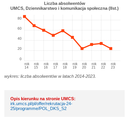
Liczba absolwentów
UMCS, Dziennikarstwo i komunikacja społeczna (IIst.)
80
60
40
20
0
rok
rok
rok
rok
rok
rok
rok
rok
rok
rok
14
15
16
17
18
19
20
21
22
23
wykres: liczba absolwentów w latach 2014-2023.
Opis kierunku na stronie UMCS:
irk.umcs.pl/pl/offer/rekrutacja-24-
25/programme/POL_DKS_S2