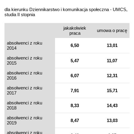
dla kierunku Dziennikarstwo i komunikacja społeczna - UMCS,
studia II stopnia
jakakolwiek
umowa o pracę
praca
absolwenci z roku
6,50
13,01
2014
absolwenci z roku
5,47
11,07
2015
absolwenci z roku
6,07
12,31
2016
absolwenci z roku
7,91
15,71
2017
absolwenci z roku
8,33
14,43
2018
absolwenci z roku
8,47
13,03
2019
absolwenci z roku