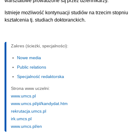
warsztatowe prowadzone są przez dziennikarzy.
Istnieje możliwość kontynuacji studiów na trzecim stopniu
kształcenia tj. studiach doktoranckich.
Zakres (ścieżki, specjalności):
Nowe media
Public relations
Specjalność redaktorska
Strona www uczelni:
www.umcs.pl
www.umcs.pl/pl/kandydat.htm
rekrutacja.umcs.pl
irk.umcs.pl
www.umcs.pl/en