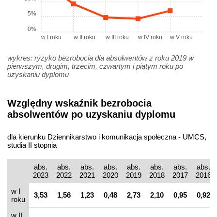
5%
0%
w I roku
w II roku
w III roku
w IV roku
w V roku
wykres: ryzyko bezrobocia dla absolwentów z roku 2019 w
pierwszym, drugim, trzecim, czwartym i piątym roku po
uzyskaniu dyplomu
Względny wskaźnik bezrobocia
absolwentów po uzyskaniu dyplomu
dla kierunku Dziennikarstwo i komunikacja społeczna - UMCS,
studia II stopnia
abs.
abs.
abs.
abs.
abs.
abs.
abs.
abs.
2023
2022
2021
2020
2019
2018
2017
2016
w I
3,53
1,56
1,23
0,48
2,73
2,10
0,95
0,92
roku
w II