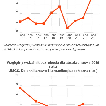
3
2
1
0
abs.
abs.
abs.
abs.
abs.
abs.
abs.
abs.
abs.
abs.
14
15
16
17
18
19
20
21
22
23
wykres: względny wskaźnik bezrobocia dla absolwentów z lat
2014-2023 w pierwszym roku po uzyskaniu dyplomu
Względny wskaźnik bezrobocia dla absolwentów z 2019
roku
UMCS, Dziennikarstwo i komunikacja społeczna (IIst.)
4
3
2
1