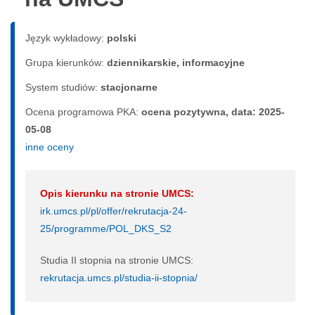
Język wykładowy:
polski
Grupa kierunków:
dziennikarskie, informacyjne
System studiów:
sta­cjo­nar­ne
Ocena programowa PKA:
ocena pozytywna, data: 2025-
05-08
inne oceny
Opis kierunku na stronie UMCS:
irk.umcs.pl/pl/offer/rekrutacja-24-
25/programme/POL_DKS_S2
Studia II stopnia na stronie UMCS:
rekrutacja.umcs.pl/studia-ii-stopnia/