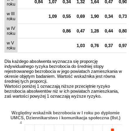
0,84
1,07
0,34
1,32
1,64
0,47
0,90
roku
w III
1,09
0,55
0,69
1,90
0,34
0,73
roku
w IV
0,86
0,47
1,28
0,44
0,80
roku
w V
1,03
0,76
0,37
0,97
roku
Dla każdego absolwenta wyznacza się proporcję
indywidualnego ryzyka bezrobocia do średniej stopy
rejestrowanego bezrobocia w jego powiatach zamieszkania w
okresie objętym badaniem. Wartość wskaźnika jest równa
średniej tych proporcji.
Wartości poniżej 1 oznaczają niższe przeciętnie ryzyko
bezrobocia absolwentów niż w ich powiatach zamieszkania,
zaś wartości powyżej 1 oznaczają wyższe ryzyko.
Względny wskaźnik bezrobocia w I roku po dyplomie
UMCS, Dziennikarstwo i komunikacja społeczna (IIst.)
4