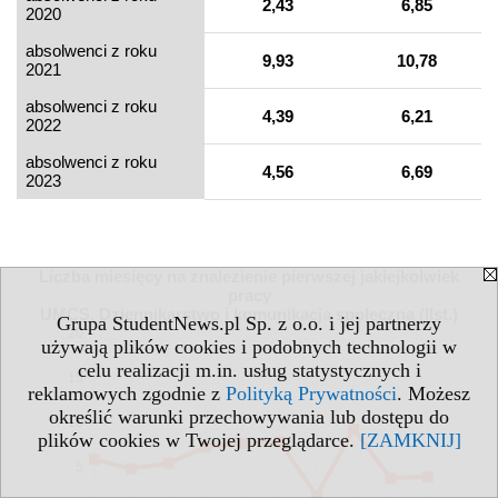
2,43
6,85
2020
absolwenci z roku
9,93
10,78
2021
absolwenci z roku
4,39
6,21
2022
absolwenci z roku
4,56
6,69
2023
Liczba miesięcy na znalezienie pierwszej jakiejkolwiek
pracy
UMCS, Dziennikarstwo i komunikacja społeczna (IIst.)
Grupa StudentNews.pl Sp. z o.o. i jej partnerzy
20
używają plików cookies i podobnych technologii w
celu realizacji m.in. usług statystycznych i
15
reklamowych zgodnie z
Polityką Prywatności
. Możesz
określić warunki przechowywania lub dostępu do
10
plików cookies w Twojej przeglądarce.
[ZAMKNIJ]
5