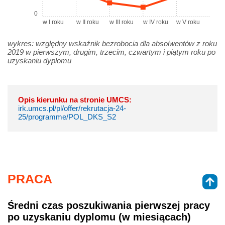
0
w I roku
w II roku
w III roku
w IV roku
w V roku
wykres: względny wskaźnik bezrobocia dla absolwentów z roku
2019 w pierwszym, drugim, trzecim, czwartym i piątym roku po
uzyskaniu dyplomu
Opis kierunku na stronie UMCS:
irk.umcs.pl/pl/offer/rekrutacja-24-
25/programme/POL_DKS_S2
PRACA
Średni czas poszukiwania pierwszej pracy
po uzyskaniu dyplomu (w miesiącach)