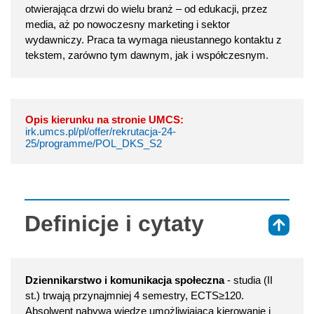
otwierająca drzwi do wielu branż – od edukacji, przez
media, aż po nowoczesny marketing i sektor
wydawniczy. Praca ta wymaga nieustannego kontaktu z
tekstem, zarówno tym dawnym, jak i współczesnym.
Opis kierunku na stronie UMCS:
irk.umcs.pl/pl/offer/rekrutacja-24-
25/programme/POL_DKS_S2
Definicje i cytaty
⇑
Dziennikarstwo i komunikacja społeczna
- studia (II
st.) trwają przynajmniej 4 semestry, ECTS≥120.
Absolwent nabywa wiedzę umożliwiającą kierowanie i