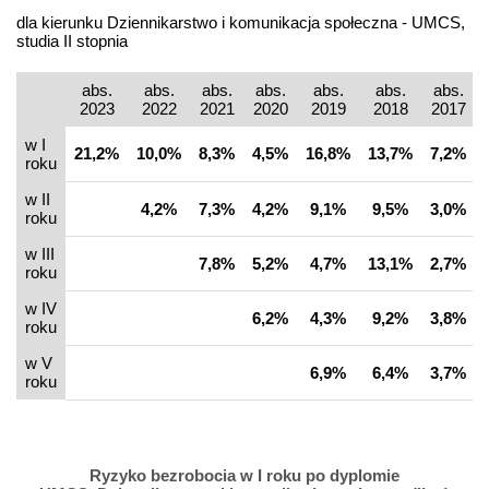
dla kierunku Dziennikarstwo i komunikacja społeczna - UMCS,
studia II stopnia
abs.
abs.
abs.
abs.
abs.
abs.
abs.
2023
2022
2021
2020
2019
2018
2017
w I
21,2%
10,0%
8,3%
4,5%
16,8%
13,7%
7,2%
roku
w II
4,2%
7,3%
4,2%
9,1%
9,5%
3,0%
roku
w III
7,8%
5,2%
4,7%
13,1%
2,7%
roku
w IV
6,2%
4,3%
9,2%
3,8%
roku
w V
6,9%
6,4%
3,7%
roku
Ryzyko bezrobocia w I roku po dyplomie