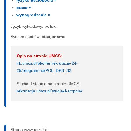
ryzyko bezrobocia »
praca »
wynagrodzenie »
Język wykładowy:
polski
System studiów:
sta­cjo­nar­ne
Opis na stronie UMCS:
irk.umcs.pl/pl/offer/rekrutacja-24-
25/programme/POL_DKS_S2
Studia II stopnia na stronie UMCS:
rekrutacja.umcs.pl/studia-ii-stopnia/
Strona www uczelni: