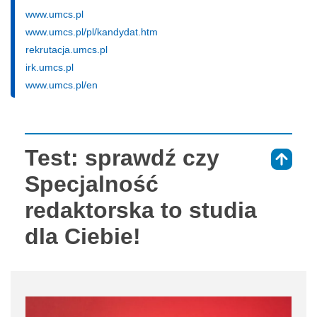
www.umcs.pl
www.umcs.pl/pl/kandydat.htm
rekrutacja.umcs.pl
irk.umcs.pl
www.umcs.pl/en
Test: sprawdź czy
⇑
Specjalność
redaktorska to studia
dla Ciebie!