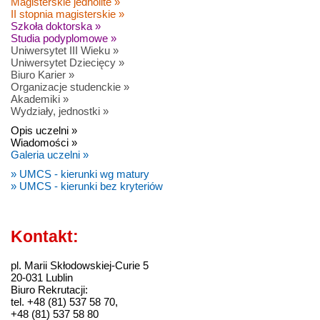
Magisterskie jednolite »
II stopnia magisterskie »
Szkoła doktorska »
Studia podyplomowe »
Uniwersytet III Wieku »
Uniwersytet Dziecięcy »
Biuro Karier »
Organizacje studenckie »
Akademiki »
Wydziały, jednostki »
Opis uczelni »
Wiadomości »
Galeria uczelni »
» UMCS - kierunki wg matury
» UMCS - kierunki bez kryteriów
Kontakt:
pl. Marii Skłodowskiej-Curie 5
20-031 Lublin
Biuro Rekrutacji:
tel. +48 (81) 537 58 70,
+48 (81) 537 58 80