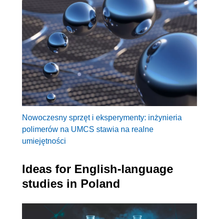
Nowoczesny sprzęt i eksperymenty: inżynieria
polimerów na UMCS stawia na realne
umiejętności
Ideas for English-language
studies in Poland