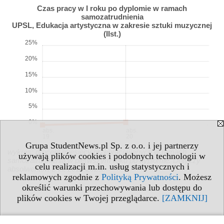
Czas pracy w I roku po dyplomie w ramach
samozatrudnienia
UPSL, Edukacja artystyczna w zakresie sztuki muzycznej
(IIst.)
25%
20%
15%
10%
5%
0%
abs.
abs.
19
20
Grupa StudentNews.pl Sp. z o.o. i jej partnerzy
wykres: procent miesięcy przepracowanych w ramach
używają plików cookies i podobnych technologii w
samozatrudnienia w pierwszym roku po dyplomie. Dotyczy
celu realizacji m.in. usług statystycznych i
absolwentów z lat 2014-2023.
reklamowych zgodnie z
Polityką Prywatności
. Możesz
określić warunki przechowywania lub dostępu do
plików cookies w Twojej przeglądarce.
[ZAMKNIJ]
WYNAGRODZENIE