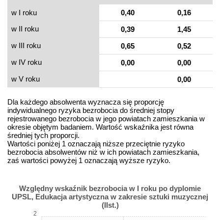
w I roku
0,40
0,16
w II roku
0,39
1,45
w III roku
0,65
0,52
w IV roku
0,00
0,00
w V roku
0,00
Dla każdego absolwenta wyznacza się proporcję
indywidualnego ryzyka bezrobocia do średniej stopy
rejestrowanego bezrobocia w jego powiatach zamieszkania w
okresie objętym badaniem. Wartość wskaźnika jest równa
średniej tych proporcji.
Wartości poniżej 1 oznaczają niższe przeciętnie ryzyko
bezrobocia absolwentów niż w ich powiatach zamieszkania,
zaś wartości powyżej 1 oznaczają wyższe ryzyko.
Względny wskaźnik bezrobocia w I roku po dyplomie
UPSL, Edukacja artystyczna w zakresie sztuki muzycznej
(IIst.)
2