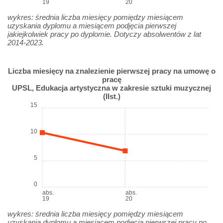
19
20
wykres: średnia liczba miesięcy pomiędzy miesiącem
uzyskania dyplomu a miesiącem podjęcia pierwszej
jakiejkolwiek pracy po dyplomie. Dotyczy absolwentów z lat
2014-2023.
Liczba miesięcy na znalezienie pierwszej pracy na umowę o
pracę
UPSL, Edukacja artystyczna w zakresie sztuki muzycznej
(IIst.)
15
10
5
0
abs.
abs.
19
20
wykres: średnia liczba miesięcy pomiędzy miesiącem
uzyskania dyplomu a miesiącem podjęcia pierwszej pracy po