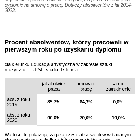
dyplomie na umowę o pracę. Dotyczy absolwentów z lat 2014-
2023.
Procent absolwentów, którzy pracowali w
pierwszym roku po uzyskaniu dyplomu
dla kierunku Edukacja artystyczna w zakresie sztuki
muzycznej - UPSL, studia II stopnia
jakakolwiek
umowa o
samo­
praca
pracę
zatrudnienie
abs. z roku
85,7%
64,3%
0,0%
2019
abs. z roku
90,0%
70,0%
10,0%
2020
Wartości te pokazują, za jaką część absolwentów w badanym
okresie wpłynęła składka z tytułu pracy: jakiejkolwiek, na