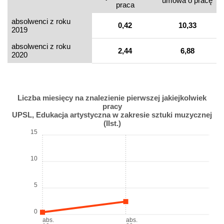
umowa o pracę
praca
absolwenci z roku
0,42
10,33
2019
absolwenci z roku
2,44
6,88
2020
Liczba miesięcy na znalezienie pierwszej jakiejkolwiek
pracy
UPSL, Edukacja artystyczna w zakresie sztuki muzycznej
(IIst.)
15
10
5
0
abs.
abs.