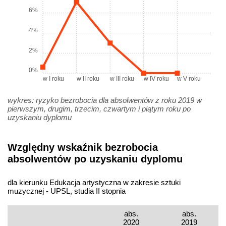
6%
4%
2%
0%
w I roku
w II roku
w III roku
w IV roku
w V roku
wykres: ryzyko bezrobocia dla absolwentów z roku 2019 w
pierwszym, drugim, trzecim, czwartym i piątym roku po
uzyskaniu dyplomu
Względny wskaźnik bezrobocia
absolwentów po uzyskaniu dyplomu
dla kierunku Edukacja artystyczna w zakresie sztuki
muzycznej - UPSL, studia II stopnia
abs.
abs.
2020
2019