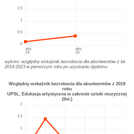
1.5
1
0.5
0
abs.
abs.
19
20
wykres: względny wskaźnik bezrobocia dla absolwentów z lat
2014-2023 w pierwszym roku po uzyskaniu dyplomu
Względny wskaźnik bezrobocia dla absolwentów z 2019
roku
UPSL, Edukacja artystyczna w zakresie sztuki muzycznej
(IIst.)
2
1.5
1