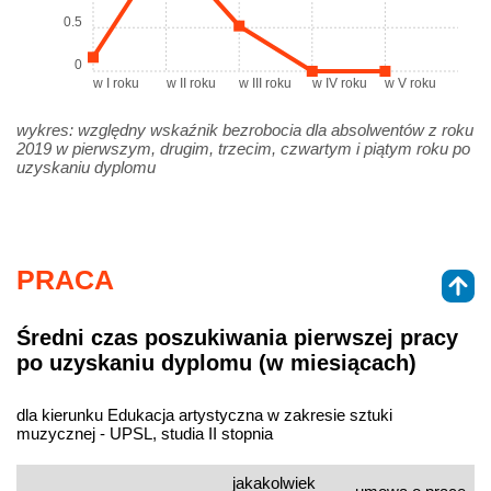
0.5
0
w I roku
w II roku
w III roku
w IV roku
w V roku
wykres: względny wskaźnik bezrobocia dla absolwentów z roku
2019 w pierwszym, drugim, trzecim, czwartym i piątym roku po
uzyskaniu dyplomu
PRACA
Średni czas poszukiwania pierwszej pracy
po uzyskaniu dyplomu (w miesiącach)
dla kierunku Edukacja artystyczna w zakresie sztuki
muzycznej - UPSL, studia II stopnia
jakakolwiek