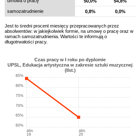
umowa o pracę
50,0%
54,8%
samo­zatrudnienie
0,8%
0,0%
Jest to średni procent miesięcy przepracowanych przez
absolwentów: w jakiejkolwiek formie, na umowę o pracę oraz w
ramach samozatrudnienia. Wartości te informują o
długotrwałości pracy.
Czas pracy w I roku po dyplomie
UPSL, Edukacja artystyczna w zakresie sztuki muzycznej
(IIst.)
85%
80%
75%
70%
65%
60%
abs.
abs.
19
20