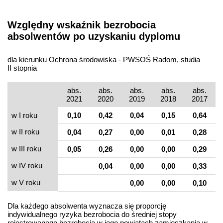
Względny wskaźnik bezrobocia
absolwentów po uzyskaniu dyplomu
dla kierunku Ochrona środowiska - PWSOŚ Radom, studia
II stopnia
abs.
abs.
abs.
abs.
abs.
2021
2020
2019
2018
2017
w I roku
0,10
0,42
0,04
0,15
0,64
w II roku
0,04
0,27
0,00
0,01
0,28
w III roku
0,05
0,26
0,00
0,00
0,29
w IV roku
0,04
0,00
0,00
0,33
w V roku
0,00
0,00
0,10
Dla każdego absolwenta wyznacza się proporcję
indywidualnego ryzyka bezrobocia do średniej stopy
rejestrowanego bezrobocia w jego powiatach zamieszkania w