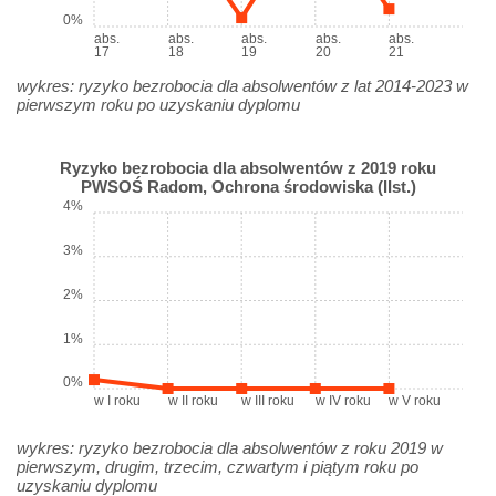
0%
abs.
abs.
abs.
abs.
abs.
17
18
19
20
21
wykres: ryzyko bezrobocia dla absolwentów z lat 2014-2023 w
pierwszym roku po uzyskaniu dyplomu
Ryzyko bezrobocia dla absolwentów z 2019 roku
PWSOŚ Radom, Ochrona środowiska (IIst.)
4%
3%
2%
1%
0%
w I roku
w II roku
w III roku
w IV roku
w V roku
wykres: ryzyko bezrobocia dla absolwentów z roku 2019 w
pierwszym, drugim, trzecim, czwartym i piątym roku po
uzyskaniu dyplomu