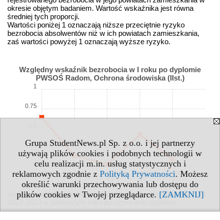
okresie objętym badaniem. Wartość wskaźnika jest równa
średniej tych proporcji.
Wartości poniżej 1 oznaczają niższe przeciętnie ryzyko
bezrobocia absolwentów niż w ich powiatach zamieszkania,
zaś wartości powyżej 1 oznaczają wyższe ryzyko.
Względny wskaźnik bezrobocia w I roku po dyplomie
PWSOŚ Radom, Ochrona środowiska (IIst.)
1
0.75
0.5
Grupa StudentNews.pl Sp. z o.o. i jej partnerzy
0.25
używają plików cookies i podobnych technologii w
celu realizacji m.in. usług statystycznych i
0
reklamowych zgodnie z
Polityką Prywatności
. Możesz
abs.
abs.
abs.
abs.
abs.
17
18
19
20
21
określić warunki przechowywania lub dostępu do
plików cookies w Twojej przeglądarce.
[ZAMKNIJ]
wykres: względny wskaźnik bezrobocia dla absolwentów z lat
2014-2023 w pierwszym roku po uzyskaniu dyplomu