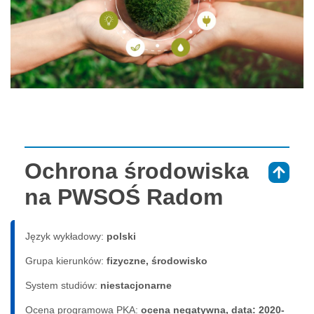
Ochrona środowiska
⇑
na PWSOŚ Radom
Język wykładowy:
polski
Grupa kierunków:
fizyczne, środowisko
System studiów:
nie­sta­cjo­nar­ne
Ocena programowa PKA:
ocena negatywna, data: 2020-