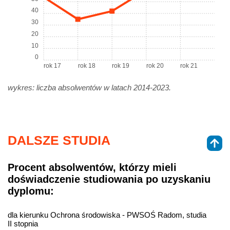
40
30
20
10
0
rok 17
rok 18
rok 19
rok 20
rok 21
wykres: liczba absolwentów w latach 2014-2023.
DALSZE STUDIA
Procent absolwentów, którzy mieli
doświadczenie studiowania po uzyskaniu
dyplomu:
dla kierunku Ochrona środowiska - PWSOŚ Radom, studia
II stopnia