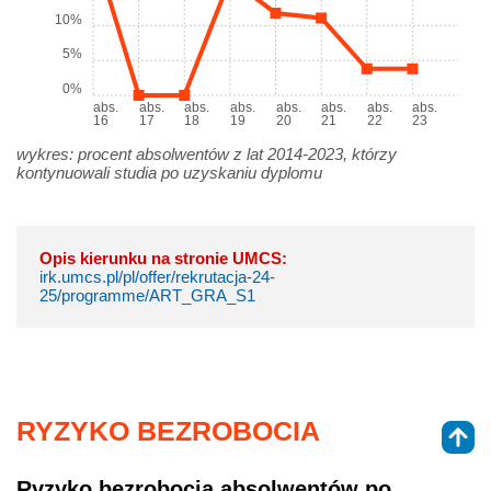
10%
5%
0%
abs.
abs.
abs.
abs.
abs.
abs.
abs.
abs.
16
17
18
19
20
21
22
23
wykres: procent absolwentów z lat 2014-2023, którzy
kontynuowali studia po uzyskaniu dyplomu
Opis kierunku na stronie UMCS:
irk.umcs.pl/pl/offer/rekrutacja-24-
25/programme/ART_GRA_S1
RYZYKO BEZROBOCIA
Ryzyko bezrobocia absolwentów po