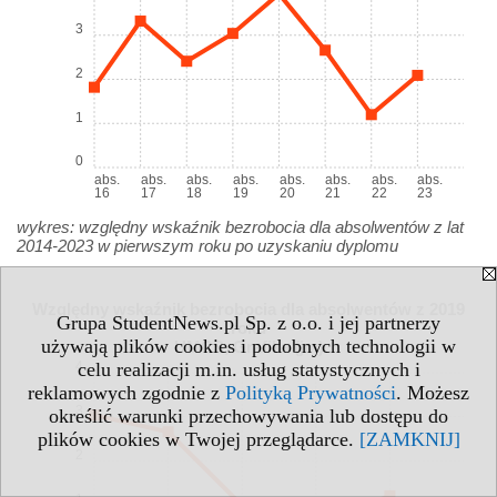
3
2
1
0
abs.
abs.
abs.
abs.
abs.
abs.
abs.
abs.
16
17
18
19
20
21
22
23
wykres: względny wskaźnik bezrobocia dla absolwentów z lat
2014-2023 w pierwszym roku po uzyskaniu dyplomu
Względny wskaźnik bezrobocia dla absolwentów z 2019
Grupa StudentNews.pl Sp. z o.o. i jej partnerzy
roku
używają plików cookies i podobnych technologii w
UMCS, Grafika (jm)
celu realizacji m.in. usług statystycznych i
4
reklamowych zgodnie z
Polityką Prywatności
. Możesz
3
określić warunki przechowywania lub dostępu do
plików cookies w Twojej przeglądarce.
[ZAMKNIJ]
2