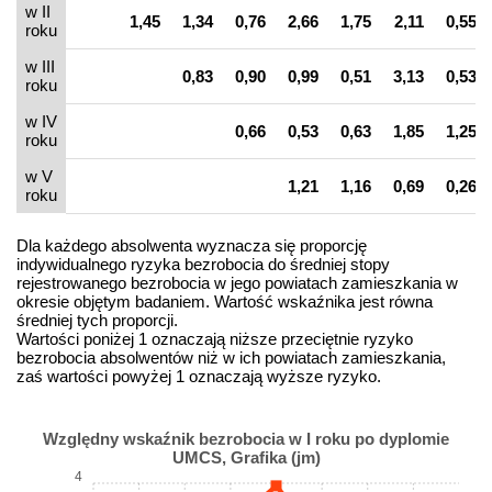
w II
1,45
1,34
0,76
2,66
1,75
2,11
0,55
roku
w III
0,83
0,90
0,99
0,51
3,13
0,53
roku
w IV
0,66
0,53
0,63
1,85
1,25
roku
w V
1,21
1,16
0,69
0,26
roku
Dla każdego absolwenta wyznacza się proporcję
indywidualnego ryzyka bezrobocia do średniej stopy
rejestrowanego bezrobocia w jego powiatach zamieszkania w
okresie objętym badaniem. Wartość wskaźnika jest równa
średniej tych proporcji.
Wartości poniżej 1 oznaczają niższe przeciętnie ryzyko
bezrobocia absolwentów niż w ich powiatach zamieszkania,
zaś wartości powyżej 1 oznaczają wyższe ryzyko.
Względny wskaźnik bezrobocia w I roku po dyplomie
UMCS, Grafika (jm)
4