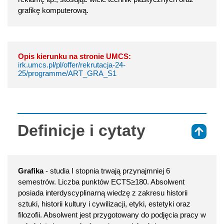
grafikę komputerową.
Opis kierunku na stronie UMCS:
irk.umcs.pl/pl/offer/rekrutacja-24-
25/programme/ART_GRA_S1
Definicje i cytaty
⇑
Grafika
- studia I stopnia trwają przynajmniej 6
semestrów. Liczba punktów ECTS≥180. Absolwent
posiada interdyscyplinarną wiedzę z zakresu historii
sztuki, historii kultury i cywilizacji, etyki, estetyki oraz
filozofii. Absolwent jest przygotowany do podjęcia pracy w