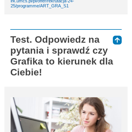
irk.umcs.pl/pl/offer/rekrutacja-24-
25/programme/ART_GRA_S1
Test. Odpowiedz na
⇑
pytania i sprawdź czy
Grafika to kierunek dla
Ciebie!