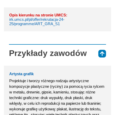
Opis kierunku na stronie UMCS:
irk.umcs.pl/pl/offer/rekrutacja-24-
25/programme/ART_GRA_S1
Przykłady zawodów
⇑
Artysta grafik
Projektuje i tworzy różnego rodzaju artystyczne
kompozycje plastyczne (ryciny) za pomocą rycia rylcem
w metalu, drewnie, gipsie, kamieniu, stosując różne
techniki graficzne: druk wypukły, druk płaski, druk
wklęsły, w celu ich reprodukcji na papierze lub tkaninie;
wykonuje grafikę użytkową: plakat, ilustrację do tekstu,
reklamę itp., stosując wiele technik plastycznych oraz