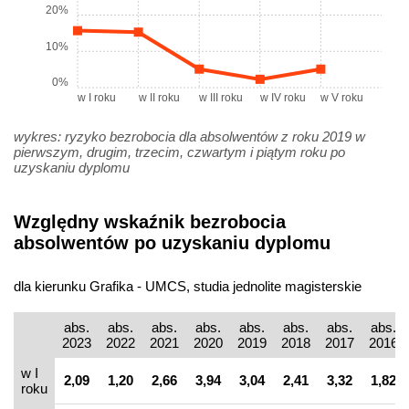
20%
10%
0%
w I roku
w II roku
w III roku
w IV roku
w V roku
wykres: ryzyko bezrobocia dla absolwentów z roku 2019 w
pierwszym, drugim, trzecim, czwartym i piątym roku po
uzyskaniu dyplomu
Względny wskaźnik bezrobocia
absolwentów po uzyskaniu dyplomu
dla kierunku Grafika - UMCS, studia jednolite magisterskie
abs.
abs.
abs.
abs.
abs.
abs.
abs.
abs.
2023
2022
2021
2020
2019
2018
2017
2016
w I
2,09
1,20
2,66
3,94
3,04
2,41
3,32
1,82
roku