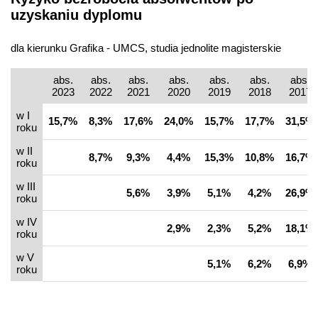
uzyskaniu dyplomu
dla kierunku Grafika - UMCS, studia jednolite magisterskie
abs.
abs.
abs.
abs.
abs.
abs.
abs.
2023
2022
2021
2020
2019
2018
2017
w I
15,7%
8,3%
17,6%
24,0%
15,7%
17,7%
31,5%
roku
w II
8,7%
9,3%
4,4%
15,3%
10,8%
16,7%
roku
w III
5,6%
3,9%
5,1%
4,2%
26,9%
roku
w IV
2,9%
2,3%
5,2%
18,1%
roku
w V
5,1%
6,2%
6,9%
roku