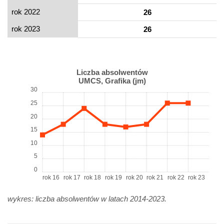
rok 2022
26
rok 2023
26
Liczba absolwentów
UMCS, Grafika (jm)
30
25
20
15
10
5
0
rok 16
rok 17
rok 18
rok 19
rok 20
rok 21
rok 22
rok 23
wykres: liczba absolwentów w latach 2014-2023.