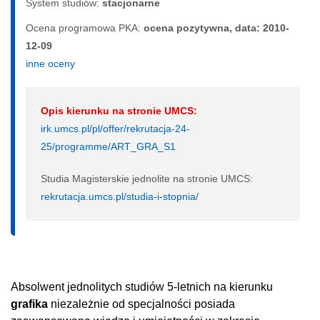
System studiów:
sta­cjo­nar­ne
Ocena programowa PKA:
ocena pozytywna, data: 2010-
12-09
inne oceny
Opis kierunku na stronie UMCS:
irk.umcs.pl/pl/offer/rekrutacja-24-
25/programme/ART_GRA_S1
Studia Magisterskie jednolite na stronie UMCS:
rekrutacja.umcs.pl/studia-i-stopnia/
Absolwent jednolitych studiów 5-letnich na kierunku
grafika
niezależnie od specjalności posiada