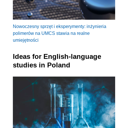
Nowoczesny sprzęt i eksperymenty: inżynieria
polimerów na UMCS stawia na realne
umiejętności
Ideas for English-language
studies in Poland