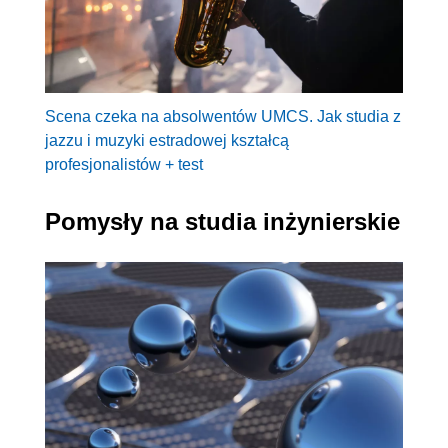
Scena czeka na absolwentów UMCS. Jak studia z
jazzu i muzyki estradowej kształcą
profesjonalistów + test
Pomysły na studia inżynierskie