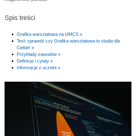
Spis treści
Grafika warsztatowa na UMCS »
Test: sprawdź czy Grafika warsztatowa to studia dla
Ciebie! »
Przykłady zawodów »
Definicje i cytaty »
Informacje z uczelni »