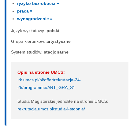
ryzyko bezrobocia »
praca »
wynagrodzenie »
Język wykładowy:
polski
Grupa kierunków:
artystyczne
System studiów:
sta­cjo­nar­ne
Opis na stronie UMCS:
irk.umcs.pl/pl/offer/rekrutacja-24-
25/programme/ART_GRA_S1
Studia Magisterskie jednolite na stronie UMCS:
rekrutacja.umcs.pl/studia-i-stopnia/