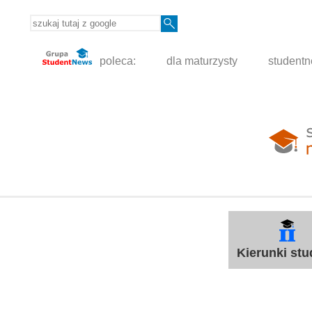
poleca:
dla maturzysty
student
Kierunki st