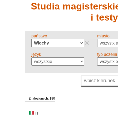
Studia magisterskie
i test
państwo
miasto
język
typ uczelni
Znalezionych: 180
IT