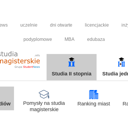
news
uczelnie
dni otwarte
licencjackie
inż
podyplomowe
MBA
edubaza
Studia II stopnia
Studia jed
Pomysły na studia
udiów
Ranking miast
Ra
magisterskie