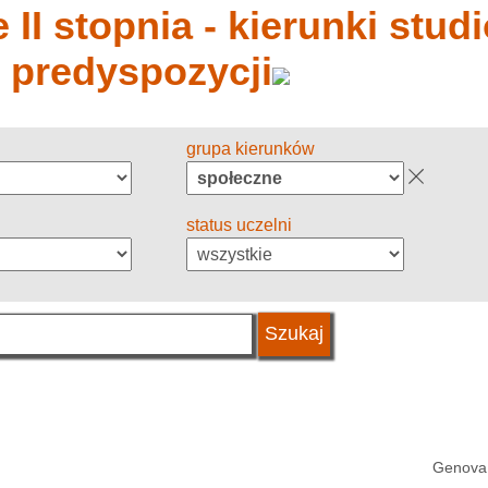
 II stopnia - kierunki stud
y predyspozycji
grupa kierunków
status uczelni
Genova