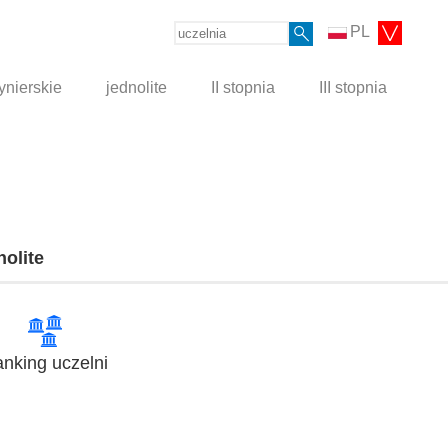
PL
ynierskie
jednolite
II stopnia
III stopnia
nolite
nking uczelni