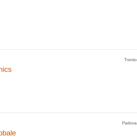
Trento
mics
Padova
obale