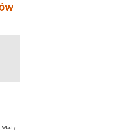
iów
, Włochy