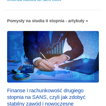
Pomysły na studia II stopnia - artykuły »
Finanse i rachunkowość drugiego
stopnia na SANS, czyli jak zdobyć
stabilny zawód i nowoczesne