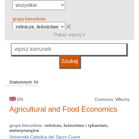
grupa kierunków
Pokaż więcej V
język
typ uczelni
Znalezionych: 54
status uczelni
EN
Cremona, Włochy
Agricultural and Food Economics
grupa kierunków:
rolnicze, leśnictwo i rybactwo,
weterynaryjne
Università Cattolica del Sacro Cuore