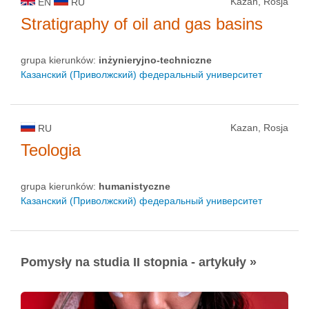
Kazan, Rosja
EN
RU
Stratigraphy of oil and gas basins
grupa kierunków:
inżynieryjno-techniczne
Казанский (Приволжский) федеральный университет
Kazan, Rosja
RU
Teologia
grupa kierunków:
humanistyczne
Казанский (Приволжский) федеральный университет
Pomysły na studia II stopnia - artykuły »