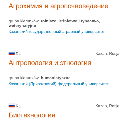
Агрохимия и агропочвоведение
grupa kierunków:
rolnicze, leśnictwo i rybactwo,
weterynaryjne
Казанский государственный аграрный университет
Kazan, Rosja
RU
Антропология и этнология
grupa kierunków:
humanistyczne
Казанский (Приволжский) федеральный университет
Kazan, Rosja
RU
Биотехнология