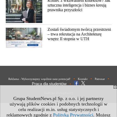
Koniec z wkuwaniem kodeksów? Jak
sztuczna inteligencja i biznes kreują
prawnika przyszłości
Zostań świadomym twórcą przestrzeni
– trwa rekrutacja na Architekturę
wnętrz II stopnia w UTH
•
•
•
Reklama - Wykorzystajmy wspólnie nasz potencjał!
Kontakt
Patronat
Praca dla studentów
•
Polityka Prywatności
Grupa StudentNews.pl Sp. z o.o. i jej partnerzy
używają plików cookies i podobnych technologii w
celu realizacji m.in. usług statystycznych i
reklamowych zgodnie z
Polityką Prywatności
. Możesz