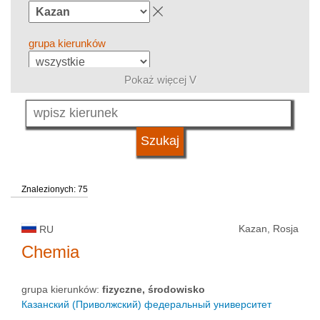
grupa kierunków
Pokaż więcej V
język
typ uczelni
Znalezionych: 75
status uczelni
Kazan, Rosja
RU
Chemia
grupa kierunków:
fizyczne, środowisko
Казанский (Приволжский) федеральный университет