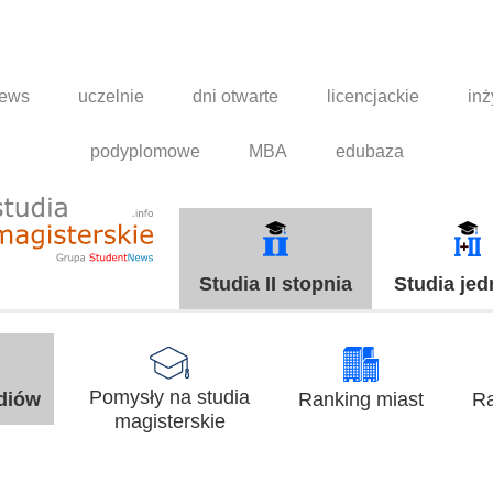
news
uczelnie
dni otwarte
licencjackie
inż
podyplomowe
MBA
edubaza
Studia II stopnia
Studia jed
Pomysły na studia
udiów
Ranking miast
Ra
magisterskie