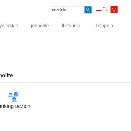
PL
ynierskie
jednolite
II stopnia
III stopnia
nolite
nking uczelni