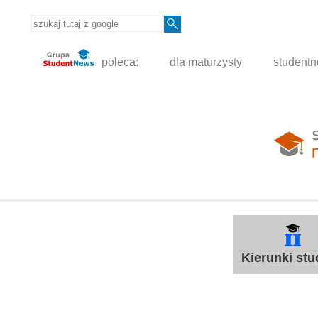
poleca:
dla maturzysty
student
Kierunki st