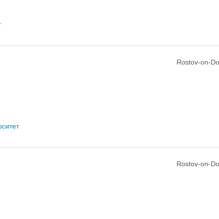
т
Rostov-on-Do
рситет
Rostov-on-Do