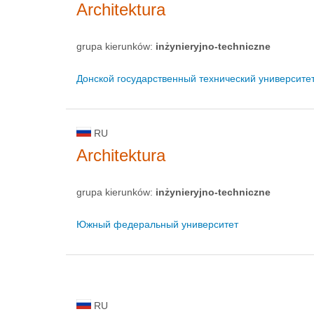
Architektura
grupa kierunków:
inżynieryjno-techniczne
Донской государственный технический университе
RU
Architektura
grupa kierunków:
inżynieryjno-techniczne
Южный федеральный университет
RU