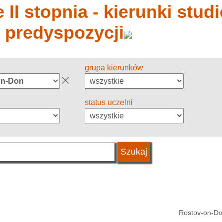
 II stopnia - kierunki stud
y predyspozycji
grupa kierunków
status uczelni
Rostov-on-Do