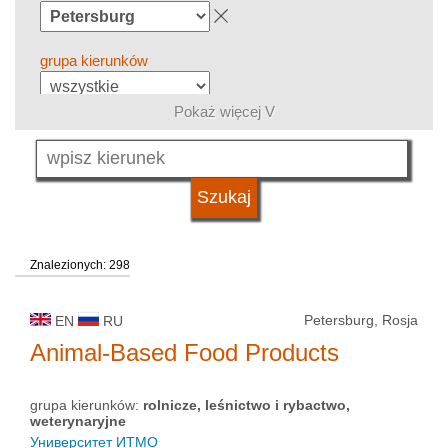
grupa kierunków
Pokaż więcej V
język
typ uczelni
Znalezionych: 298
status uczelni
Petersburg, Rosja
EN
RU
Animal-Based Food Products
grupa kierunków:
rolnicze, leśnictwo i rybactwo,
weterynaryjne
Университет ИТМО