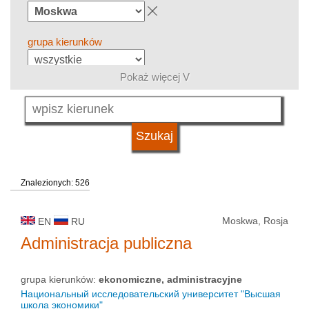
grupa kierunków
Pokaż więcej V
język
typ uczelni
Znalezionych: 526
status uczelni
Moskwa, Rosja
EN
RU
Administracja publiczna
grupa kierunków:
ekonomiczne, administracyjne
Национальный исследовательский университет "Высшая
школа экономики"