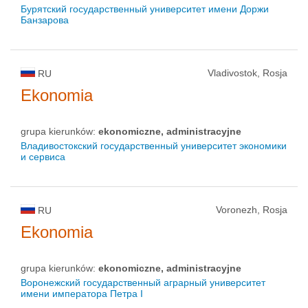
Бурятский государственный университет имени Доржи
Банзарова
Vladivostok, Rosja
RU
Ekonomia
grupa kierunków:
ekonomiczne, administracyjne
Владивостокский государственный университет экономики
и сервиса
Voronezh, Rosja
RU
Ekonomia
grupa kierunków:
ekonomiczne, administracyjne
Воронежский государственный аграрный университет
имени императора Петра I