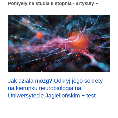
Pomysły na studia II stopnia - artykuły »
Jak działa mózg? Odkryj jego sekrety
na kierunku neurobiologia na
Uniwersytecie Jagiellońskim + test