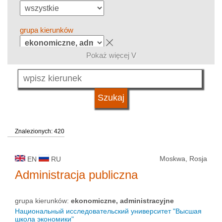
grupa kierunków
Pokaż więcej V
język
typ uczelni
Znalezionych: 420
status uczelni
Moskwa, Rosja
EN
RU
Administracja publiczna
grupa kierunków:
ekonomiczne, administracyjne
Национальный исследовательский университет "Высшая
школа экономики"