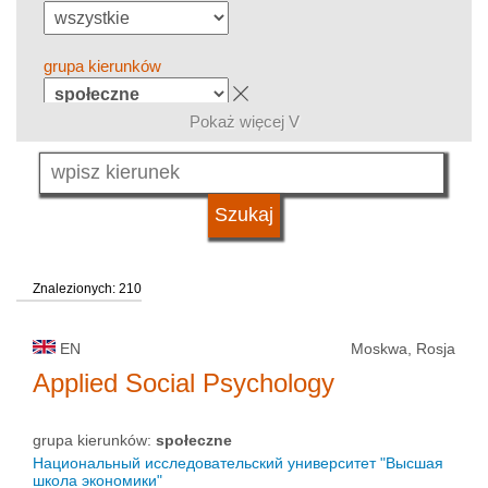
grupa kierunków
Pokaż więcej V
język
typ uczelni
Znalezionych: 210
status uczelni
EN
Moskwa, Rosja
Applied Social Psychology
grupa kierunków:
społeczne
Национальный исследовательский университет "Высшая
школа экономики"