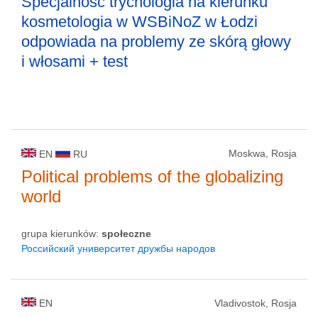
Specjalność trychologia na kierunku
kosmetologia w WSBiNoZ w Łodzi
odpowiada na problemy ze skórą głowy
i włosami + test
Moskwa, Rosja
EN
RU
Political problems of the globalizing
world
grupa kierunków:
społeczne
Российский университет дружбы народов
EN
Vladivostok, Rosja