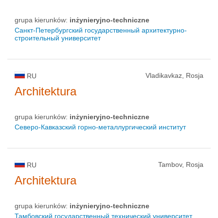
grupa kierunków:
inżynieryjno-techniczne
Санкт-Петербургский государственный архитектурно-
строительный университет
Vladikavkaz, Rosja
RU
Architektura
grupa kierunków:
inżynieryjno-techniczne
Северо-Кавказский горно-металлургический институт
Tambov, Rosja
RU
Architektura
grupa kierunków:
inżynieryjno-techniczne
Тамбовский государственный технический университет