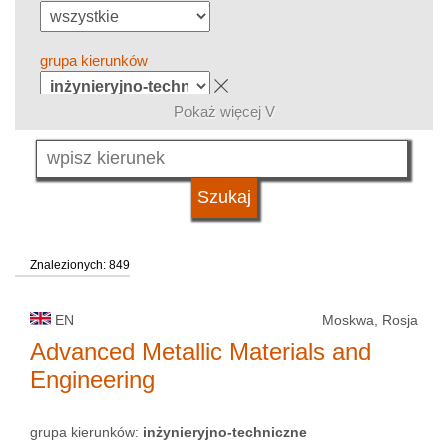
grupa kierunków
Pokaż więcej V
język
typ uczelni
Znalezionych: 849
status uczelni
EN
Moskwa, Rosja
Advanced Metallic Materials and
Engineering
grupa kierunków:
inżynieryjno-techniczne