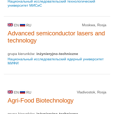
Национальный исследовательский технологический
университет МИСиС
Moskwa, Rosja
EN
RU
Advanced semiconductor lasers and
technology
grupa kierunków:
inżynieryjno-techniczne
Национальный исследовательский ядерный университет
МИФИ
Vladivostok, Rosja
EN
RU
Agri-Food Biotechnology
grupa kierunków:
inżynieryjno-techniczne