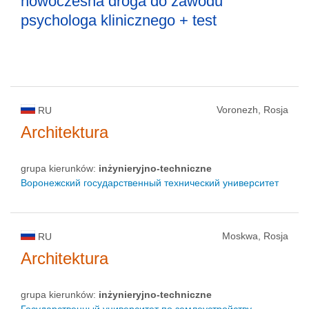
nowoczesna droga do zawodu
psychologa klinicznego + test
Voronezh, Rosja
RU
Architektura
grupa kierunków:
inżynieryjno-techniczne
Воронежский государственный технический университет
Moskwa, Rosja
RU
Architektura
grupa kierunków:
inżynieryjno-techniczne