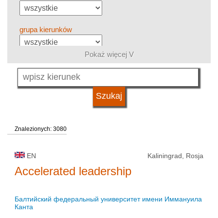
grupa kierunków
Pokaż więcej V
język
typ uczelni
Znalezionych: 3080
status uczelni
EN
Kaliningrad, Rosja
Accelerated leadership
Балтийский федеральный университет имени Иммануила
Канта