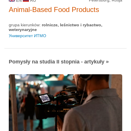
Petersburg, Rosja
EN
RU
Animal-Based Food Products
grupa kierunków:
rolnicze, leśnictwo i rybactwo,
weterynaryjne
Университет ИТМО
Pomysły na studia II stopnia - artykuły »