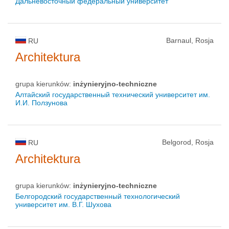
Дальневосточный федеральный университет
Barnaul, Rosja
RU
Architektura
grupa kierunków:
inżynieryjno-techniczne
Алтайский государственный технический университет им.
И.И. Ползунова
Belgorod, Rosja
RU
Architektura
grupa kierunków:
inżynieryjno-techniczne
Белгородский государственный технологический
университет им. В.Г. Шухова