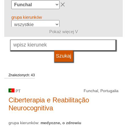
grupa kierunków
Pokaż więcej V
język
kwalifikacje
Znalezionych: 43
typ uczelni
Funchal, Portugalia
PT
status uczelni
Ciberterapia e Reabilitação
Neurocognitiva
grupa kierunków:
medyczne, o zdrowiu