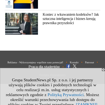
Koniec z wkuwaniem kodeksów? Jak
sztuczna inteligencja i biznes kreują
prawnika przyszłości
•
•
•
Reklama - Wykorzystajmy wspólnie nasz potencjał!
Kontakt
Patronat
Praca dla studentów
•
Polityka Prywatności
Grupa StudentNews.pl Sp. z o.o. i jej partnerzy
używają plików cookies i podobnych technologii w
celu realizacji m.in. usług statystycznych i
reklamowych zgodnie z
Polityką Prywatności
. Możesz
określić warunki przechowywania lub dostępu do
plików cookies w Twojej przeglądarce.
[ZAMKNIJ]