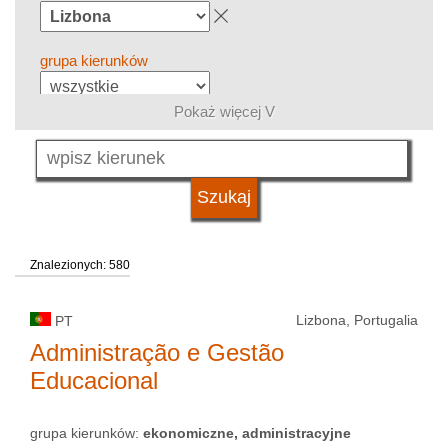
grupa kierunków
Pokaż więcej V
język
kwalifikacje
Znalezionych: 580
typ uczelni
Lizbona, Portugalia
PT
status uczelni
Administração e Gestão
Educacional
grupa kierunków:
ekonomiczne, administracyjne