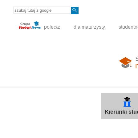
poleca:
dla maturzysty
student
Kierunki st