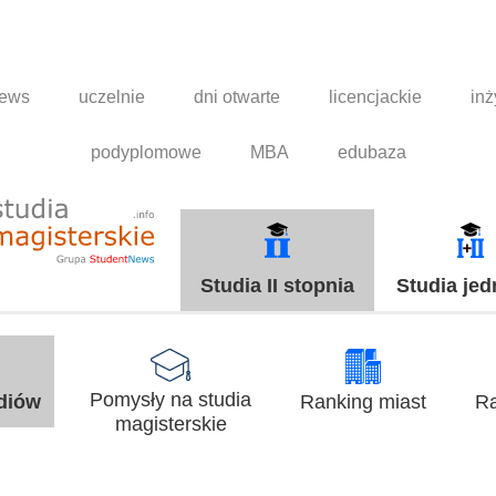
news
uczelnie
dni otwarte
licencjackie
inż
podyplomowe
MBA
edubaza
Studia II stopnia
Studia jed
Pomysły na studia
udiów
Ranking miast
Ra
magisterskie