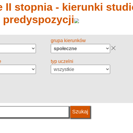
 II stopnia - kierunki stud
y predyspozycji
grupa kierunków
e
typ uczelni