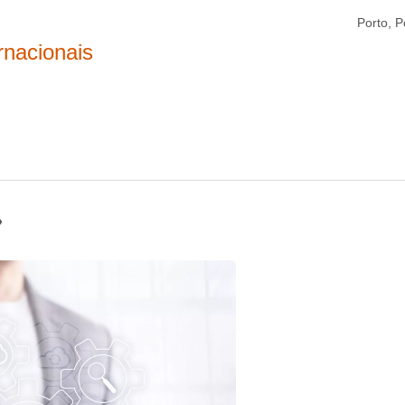
Porto, P
rnacionais
»