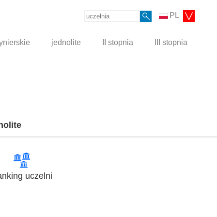
PL
ynierskie
jednolite
II stopnia
III stopnia
nolite
nking uczelni