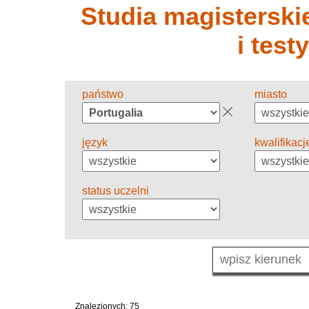
Studia magisterskie
i test
państwo
miasto
język
kwalifikacj
status uczelni
Znalezionych: 75