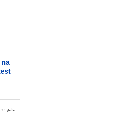
 na
test
ortugalia