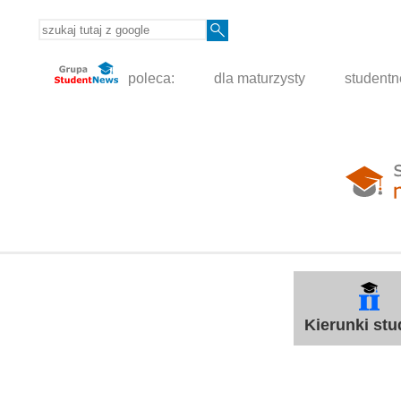
poleca:
dla maturzysty
student
Kierunki st