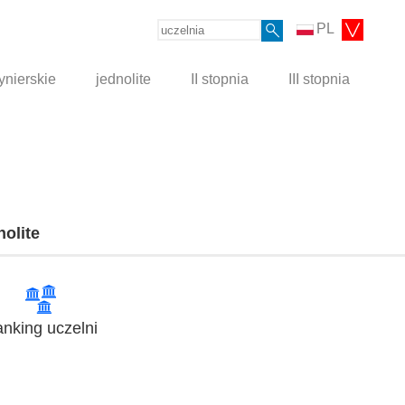
PL
ynierskie
jednolite
II stopnia
III stopnia
nolite
nking uczelni