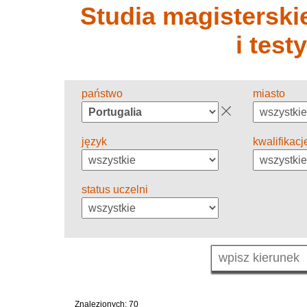
Studia magisterskie
i test
państwo
miasto
język
kwalifikacj
status uczelni
Znalezionych: 70