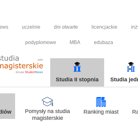
news
uczelnie
dni otwarte
licencjackie
inż
podyplomowe
MBA
edubaza
Studia II stopnia
Studia jed
Pomysły na studia
udiów
Ranking miast
Ra
magisterskie