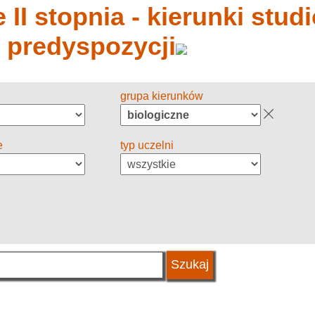
 II stopnia - kierunki stud
y predyspozycji
grupa kierunków
e
typ uczelni